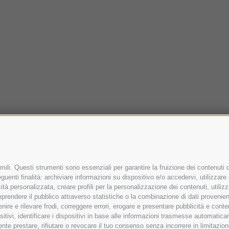
ili. Questi strumenti sono essenziali per garantire la fruizione dei contenuti d
uenti finalità: archiviare informazioni su dispositivo e/o accedervi, utilizzare da
icità personalizzata, creare profili per la personalizzazione dei contenuti, utiliz
rendere il pubblico attraverso statistiche o la combinazione di dati provenienti 
venire e rilevare frodi, correggere errori, erogare e presentare pubblicità e con
ositivi, identificare i dispositivi in base alle informazioni trasmesse automatic
mente prestare, rifiutare o revocare il tuo consenso senza incorrere in limitazi