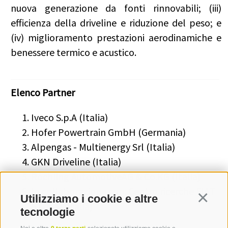
nuova generazione da fonti rinnovabili; (iii)
efficienza della driveline e riduzione del peso; e
(iv) miglioramento prestazioni aerodinamiche e
benessere termico e acustico.
Elenco Partner
Iveco S.p.A (Italia)
Hofer Powertrain GmbH (Germania)
Alpengas - Multienergy Srl (Italia)
GKN Driveline (Italia)
Röchling AutomotiveAG & Co.KG (Italia)
In collaborazione con: Centro ricerche FIAT
Utilizziamo i cookie e altre
Continua
S.C.p.A. (Italia)
tecnologie