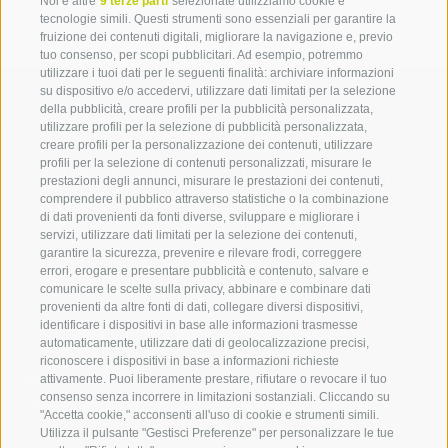
Noi e altre
9 terze parti
selezionate utilizziamo cookie e
tecnologie simili. Questi strumenti sono essenziali per garantire la
fruizione dei contenuti digitali, migliorare la navigazione e, previo
tuo consenso, per scopi pubblicitari. Ad esempio, potremmo
utilizzare i tuoi dati per le seguenti finalità: archiviare informazioni
su dispositivo e/o accedervi, utilizzare dati limitati per la selezione
della pubblicità, creare profili per la pubblicità personalizzata,
utilizzare profili per la selezione di pubblicità personalizzata,
creare profili per la personalizzazione dei contenuti, utilizzare
Mettetevi in contatto con
profili per la selezione di contenuti personalizzati, misurare le
prestazioni degli annunci, misurare le prestazioni dei contenuti,
noi
comprendere il pubblico attraverso statistiche o la combinazione
di dati provenienti da fonti diverse, sviluppare e migliorare i
servizi, utilizzare dati limitati per la selezione dei contenuti,
IDM Südtirol - Alto Adige
garantire la sicurezza, prevenire e rilevare frodi, correggere
errori, erogare e presentare pubblicità e contenuto, salvare e
T
+39 0471 094 000
comunicare le scelte sulla privacy, abbinare e combinare dati
info[at]idm-suedtirol.com
provenienti da altre fonti di dati, collegare diversi dispositivi,
identificare i dispositivi in base alle informazioni trasmesse
idm[at]pec.idm-suedtirol.com
automaticamente, utilizzare dati di geolocalizzazione precisi,
riconoscere i dispositivi in base a informazioni richieste
SCRIVICI
attivamente. Puoi liberamente prestare, rifiutare o revocare il tuo
consenso senza incorrere in limitazioni sostanziali. Cliccando su
DOVE SIAMO
"Accetta cookie," acconsenti all'uso di cookie e strumenti simili.
Utilizza il pulsante "Gestisci Preferenze" per personalizzare le tue