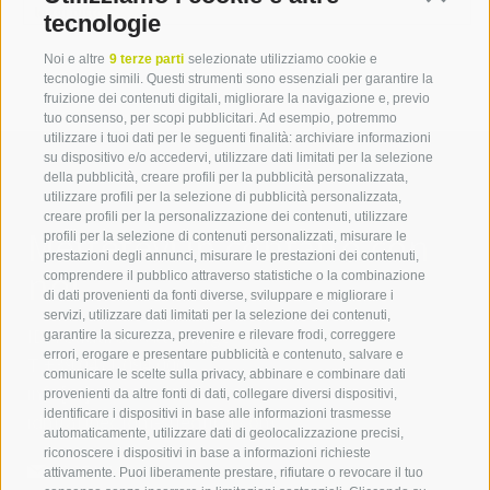
leggi tutto
tecnologie
Noi e altre
9 terze parti
selezionate utilizziamo cookie e
tecnologie simili. Questi strumenti sono essenziali per garantire la
fruizione dei contenuti digitali, migliorare la navigazione e, previo
tuo consenso, per scopi pubblicitari. Ad esempio, potremmo
utilizzare i tuoi dati per le seguenti finalità: archiviare informazioni
su dispositivo e/o accedervi, utilizzare dati limitati per la selezione
della pubblicità, creare profili per la pubblicità personalizzata,
utilizzare profili per la selezione di pubblicità personalizzata,
creare profili per la personalizzazione dei contenuti, utilizzare
Mettetevi in contatto con
profili per la selezione di contenuti personalizzati, misurare le
prestazioni degli annunci, misurare le prestazioni dei contenuti,
noi
comprendere il pubblico attraverso statistiche o la combinazione
di dati provenienti da fonti diverse, sviluppare e migliorare i
servizi, utilizzare dati limitati per la selezione dei contenuti,
IDM Südtirol - Alto Adige
garantire la sicurezza, prevenire e rilevare frodi, correggere
errori, erogare e presentare pubblicità e contenuto, salvare e
T
+39 0471 094 000
comunicare le scelte sulla privacy, abbinare e combinare dati
info[at]idm-suedtirol.com
provenienti da altre fonti di dati, collegare diversi dispositivi,
identificare i dispositivi in base alle informazioni trasmesse
idm[at]pec.idm-suedtirol.com
automaticamente, utilizzare dati di geolocalizzazione precisi,
riconoscere i dispositivi in base a informazioni richieste
SCRIVICI
attivamente. Puoi liberamente prestare, rifiutare o revocare il tuo