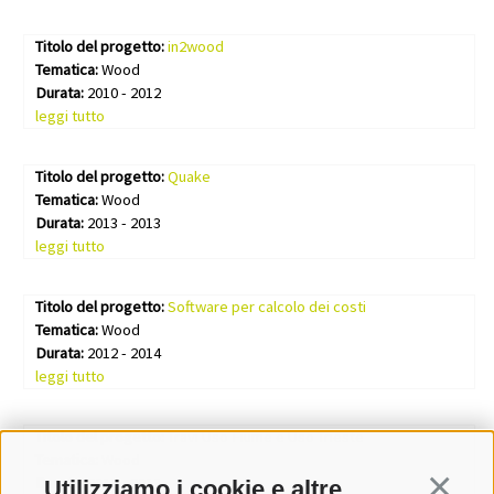
Titolo del progetto:
in2wood
Tematica:
Wood
Durata:
2010 - 2012
leggi tutto
Titolo del progetto:
Quake
Tematica:
Wood
Durata:
2013 - 2013
leggi tutto
Titolo del progetto:
Software per calcolo dei costi
Tematica:
Wood
Durata:
2012 - 2014
leggi tutto
Titolo del progetto:
Travi Uso Fiume e Uso Trieste
Tematica:
Wood
Durata:
2012 - 2013
Utilizziamo i cookie e altre
Continua