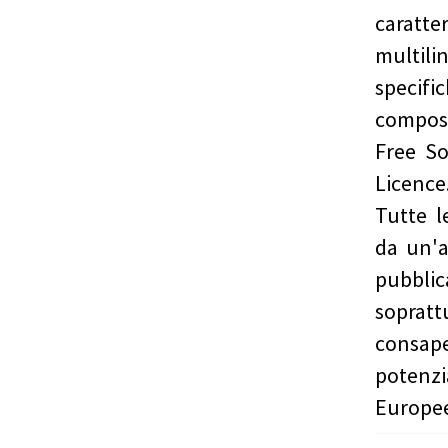
caratte
multil
specifi
compos
Free So
Licence
Tutte l
da un'a
pubbli
soprat
consap
potenzia
Europee