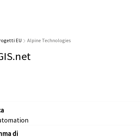
rogetti EU
Alpine Technologies
GIS.net
ca
utomation
mma di