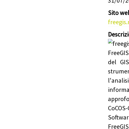
31/07/
Sito we
freegis
Descriz
FreeGIS.
del GI
strume
l'analis
informa
approf
CoCOS-C
Softwar
FreeGIS