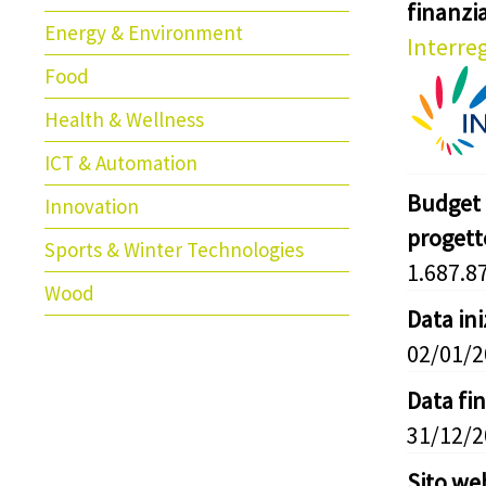
finanz
Energy & Environment
Interreg
Food
Health & Wellness
ICT & Automation
Budget 
Innovation
progett
Sports & Winter Technologies
1.687.8
Wood
Data in
02/01/
Data fi
31/12/
Sito we