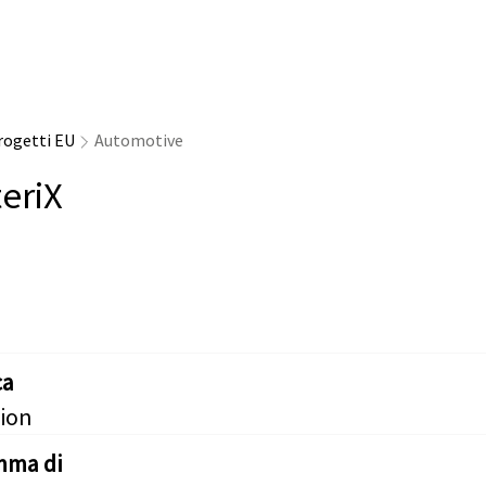
rogetti EU
Automotive
teriX
ca
ion
mma di