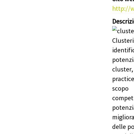
http://
Descriz
Cluster
identi
potenzi
cluste
practice
scopo 
competi
poten
miglior
delle po