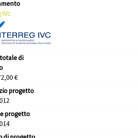
iamento
 IVc
totale di
o
72,00 €
izio progetto
2012
ne progetto
2014
b di progetto