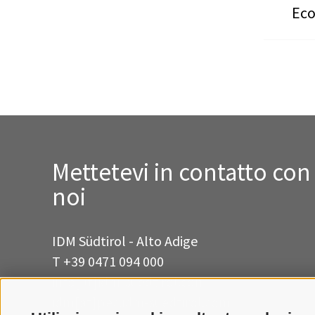
Eco
Mettetevi in contatto con
noi
IDM Südtirol - Alto Adige
T
+39 0471 094 000
info[at]idm-suedtirol.com
idm[at]pec.idm-suedtirol.com