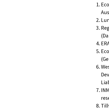
Eco
Aus
Lun
Reg
(Da
ERA
Eco
(Ge
Wes
Dev
Lia
INM
res
Til