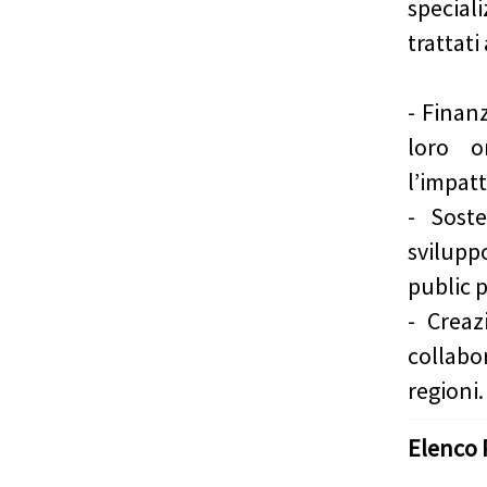
specia
trattati
- Finanz
loro o
l’impatt
- Sost
svilupp
public 
- Creaz
collabo
regioni.
Elenco 