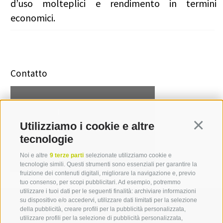
d’uso molteplici e rendimento in termini
economici.
Contatto
Thomas Egebrecht
Utilizziamo i cookie e altre
Continua
T +39 0471 094 530
tecnologie
thomas.egebrecht[at]idm-
suedtirol.com
Noi e altre
9 terze parti
selezionate utilizziamo cookie e
tecnologie simili. Questi strumenti sono essenziali per garantire la
fruizione dei contenuti digitali, migliorare la navigazione e, previo
tuo consenso, per scopi pubblicitari. Ad esempio, potremmo
utilizzare i tuoi dati per le seguenti finalità: archiviare informazioni
su dispositivo e/o accedervi, utilizzare dati limitati per la selezione
della pubblicità, creare profili per la pubblicità personalizzata,
utilizzare profili per la selezione di pubblicità personalizzata,