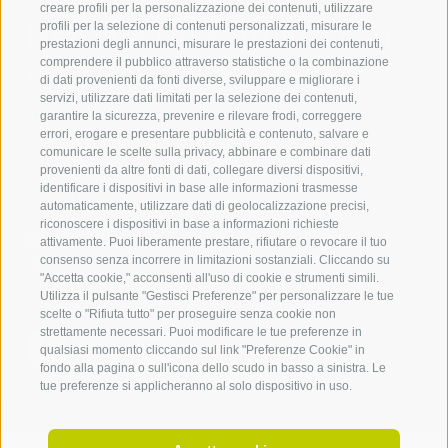
creare profili per la personalizzazione dei contenuti, utilizzare
Mettetevi in contatto con
profili per la selezione di contenuti personalizzati, misurare le
prestazioni degli annunci, misurare le prestazioni dei contenuti,
noi
comprendere il pubblico attraverso statistiche o la combinazione
di dati provenienti da fonti diverse, sviluppare e migliorare i
servizi, utilizzare dati limitati per la selezione dei contenuti,
IDM Südtirol - Alto Adige
garantire la sicurezza, prevenire e rilevare frodi, correggere
errori, erogare e presentare pubblicità e contenuto, salvare e
T
+39 0471 094 000
comunicare le scelte sulla privacy, abbinare e combinare dati
info[at]idm-suedtirol.com
provenienti da altre fonti di dati, collegare diversi dispositivi,
identificare i dispositivi in base alle informazioni trasmesse
idm[at]pec.idm-suedtirol.com
automaticamente, utilizzare dati di geolocalizzazione precisi,
riconoscere i dispositivi in base a informazioni richieste
SCRIVICI
attivamente. Puoi liberamente prestare, rifiutare o revocare il tuo
consenso senza incorrere in limitazioni sostanziali. Cliccando su
DOVE SIAMO
"Accetta cookie," acconsenti all'uso di cookie e strumenti simili.
Utilizza il pulsante "Gestisci Preferenze" per personalizzare le tue
scelte o "Rifiuta tutto" per proseguire senza cookie non
strettamente necessari. Puoi modificare le tue preferenze in
qualsiasi momento cliccando sul link "Preferenze Cookie" in
fondo alla pagina o sull'icona dello scudo in basso a sinistra. Le
tue preferenze si applicheranno al solo dispositivo in uso.