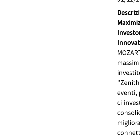
Descriz
Maximiz
Investo
Innovat
MOZART s
massimi
investit
"Zenith
eventi,
di inve
consolid
migliora
connett