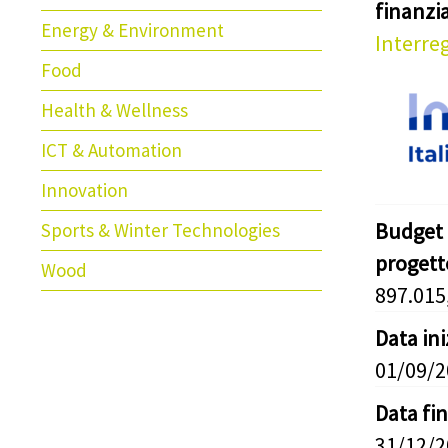
finanz
Energy & Environment
Interreg
Food
Health & Wellness
ICT & Automation
Innovation
Budget 
Sports & Winter Technologies
progett
Wood
897.015
Data in
01/09/
Data fi
31/12/