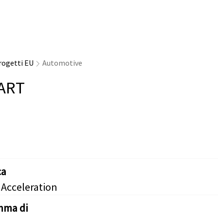
rogetti EU
Automotive
ART
ca
 Acceleration
mma di