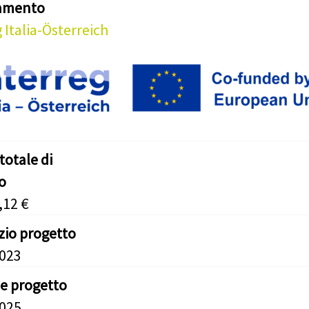
iamento
 Italia-Österreich
totale di
o
,12 €
izio progetto
2023
ne progetto
2025