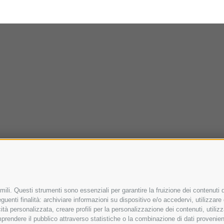
ili. Questi strumenti sono essenziali per garantire la fruizione dei contenuti d
uenti finalità: archiviare informazioni su dispositivo e/o accedervi, utilizzare da
icità personalizzata, creare profili per la personalizzazione dei contenuti, utiliz
rendere il pubblico attraverso statistiche o la combinazione di dati provenienti 