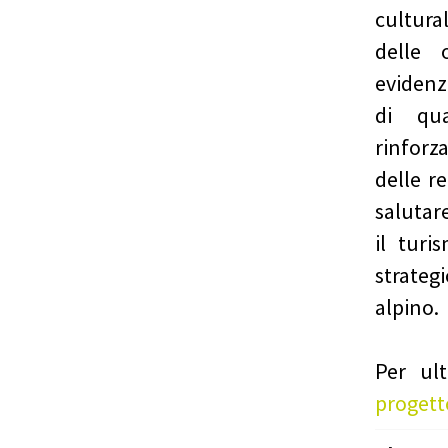
cultura
delle o
evidenz
di qua
rinfor
delle r
salutare
il turi
strateg
alpino.
Per ult
progett