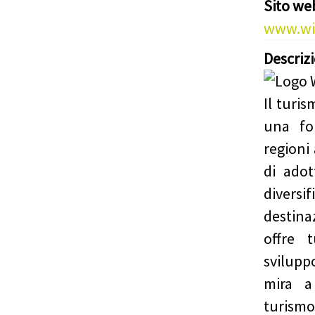
Sito we
www.wi
Descriz
Il turi
una fo
regioni 
di adot
diver
destina
offre 
svilupp
mira a
turismo