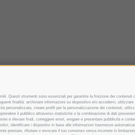
ili. Questi strumenti sono essenziali per garantire la fruizione dei contenuti d
uenti finalità: archiviare informazioni su dispositivo e/o accedervi, utilizzare da
icità personalizzata, creare profili per la personalizzazione dei contenuti, utiliz
rendere il pubblico attraverso statistiche o la combinazione di dati provenienti 
venire e rilevare frodi, correggere errori, erogare e presentare pubblicità e con
ositivi, identificare i dispositivi in base alle informazioni trasmesse automatic
mente prestare, rifiutare o revocare il tuo consenso senza incorrere in limitazi