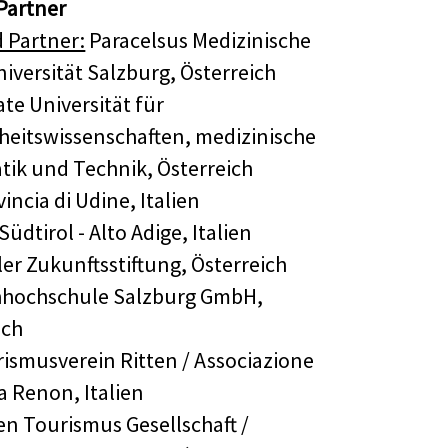
Partner
 Partner:
Paracelsus Medizinische
niversität Salzburg, Österreich
ate Universität für
eitswissenschaften, medizinische
tik und Technik, Österreich
incia di Udine, Italien
Südtirol - Alto Adige, Italien
ler Zukunftsstiftung, Österreich
hhochschule Salzburg GmbH,
ich
ismusverein Ritten / Associazione
a Renon, Italien
en Tourismus Gesellschaft /