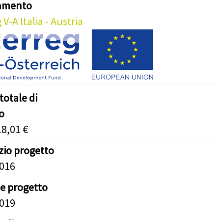
iamento
 V-A Italia - Austria
totale di
o
18,01 €
izio progetto
2016
ne progetto
2019