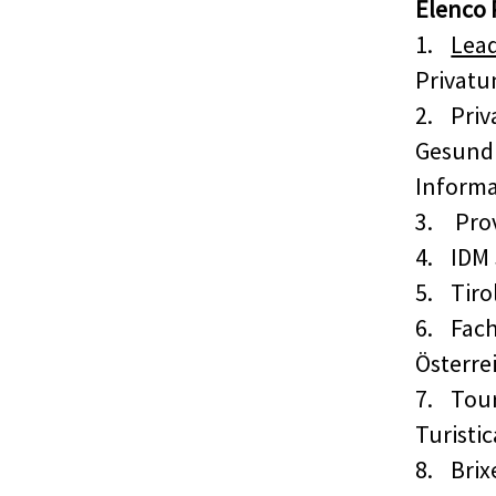
Elenco 
1.
Lead
Privatu
2.
Priv
Gesundh
Informa
3.
Prov
4.
IDM 
5.
Tiro
6.
Fac
Österre
7.
Tour
Turistic
8.
Brix