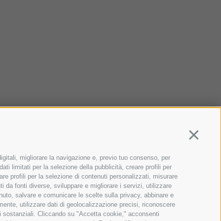
Continua
igitali, migliorare la navigazione e, previo tuo consenso, per
ti limitati per la selezione della pubblicità, creare profili per
zare profili per la selezione di contenuti personalizzati, misurare
da fonti diverse, sviluppare e migliorare i servizi, utilizzare
tenuto, salvare e comunicare le scelte sulla privacy, abbinare e
amente, utilizzare dati di geolocalizzazione precisi, riconoscere
oni sostanziali. Cliccando su "Accetta cookie," acconsenti