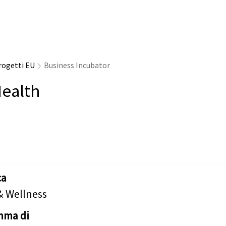
rogetti EU
Business Incubator
ealth
ca
& Wellness
mma di