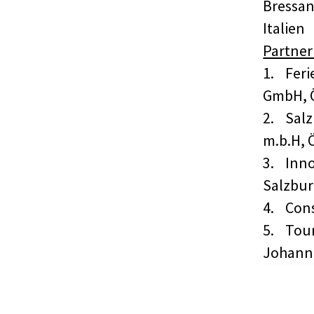
Bressan
Italien
Partner 
1.
Feri
GmbH, Ö
2.
Salz
m.b.H, 
3.
Inno
Salzbur
4.
Cons
5.
Tour
Johann 