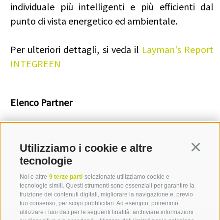
individuale più intelligenti e più efficienti dal
punto di vista energetico ed ambientale.
Per ulteriori dettagli, si veda il
Layman's Report
INTEGREEN
Elenco Partner
Comune di Bolzano (Italia)
Austrian Institute of Technology (Austria)
Utilizziamo i cookie e altre
Continua
tecnologie
Noi e altre
9 terze parti
selezionate utilizziamo cookie e
tecnologie simili. Questi strumenti sono essenziali per garantire la
fruizione dei contenuti digitali, migliorare la navigazione e, previo
tuo consenso, per scopi pubblicitari. Ad esempio, potremmo
utilizzare i tuoi dati per le seguenti finalità: archiviare informazioni