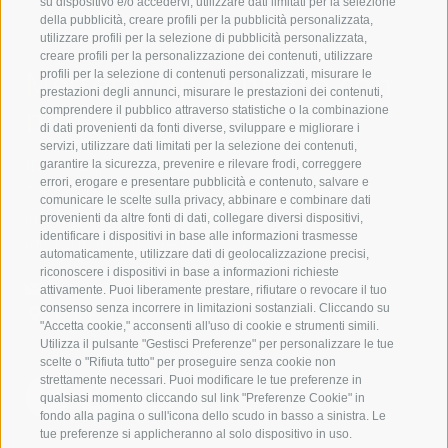
su dispositivo e/o accedervi, utilizzare dati limitati per la selezione
della pubblicità, creare profili per la pubblicità personalizzata,
utilizzare profili per la selezione di pubblicità personalizzata,
creare profili per la personalizzazione dei contenuti, utilizzare
Mettetevi in contatto con
profili per la selezione di contenuti personalizzati, misurare le
prestazioni degli annunci, misurare le prestazioni dei contenuti,
noi
comprendere il pubblico attraverso statistiche o la combinazione
di dati provenienti da fonti diverse, sviluppare e migliorare i
servizi, utilizzare dati limitati per la selezione dei contenuti,
IDM Südtirol - Alto Adige
garantire la sicurezza, prevenire e rilevare frodi, correggere
errori, erogare e presentare pubblicità e contenuto, salvare e
T
+39 0471 094 000
comunicare le scelte sulla privacy, abbinare e combinare dati
info[at]idm-suedtirol.com
provenienti da altre fonti di dati, collegare diversi dispositivi,
identificare i dispositivi in base alle informazioni trasmesse
idm[at]pec.idm-suedtirol.com
automaticamente, utilizzare dati di geolocalizzazione precisi,
riconoscere i dispositivi in base a informazioni richieste
SCRIVICI
attivamente. Puoi liberamente prestare, rifiutare o revocare il tuo
consenso senza incorrere in limitazioni sostanziali. Cliccando su
DOVE SIAMO
"Accetta cookie," acconsenti all'uso di cookie e strumenti simili.
Utilizza il pulsante "Gestisci Preferenze" per personalizzare le tue
scelte o "Rifiuta tutto" per proseguire senza cookie non
strettamente necessari. Puoi modificare le tue preferenze in
qualsiasi momento cliccando sul link "Preferenze Cookie" in
fondo alla pagina o sull'icona dello scudo in basso a sinistra. Le
tue preferenze si applicheranno al solo dispositivo in uso.