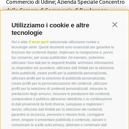
Commercio di Udine; Azienda Speciale Concentro
della Camera di Commercio di Pordenone;
Veneto Innovazione; ENEA; Aries Società
Utilizziamo i cookie e altre
Continua
Consortile a r.l.; IPSE – Istituto per la Promozione
tecnologie
dello Sviluppo Economico
Noi e altre
9 terze parti
selezionate utilizziamo cookie e
tecnologie simili. Questi strumenti sono essenziali per garantire la
fruizione dei contenuti digitali, migliorare la navigazione e, previo
tuo consenso, per scopi pubblicitari. Ad esempio, potremmo
utilizzare i tuoi dati per le seguenti finalità: archiviare informazioni
su dispositivo e/o accedervi, utilizzare dati limitati per la selezione
della pubblicità, creare profili per la pubblicità personalizzata,
utilizzare profili per la selezione di pubblicità personalizzata,
creare profili per la personalizzazione dei contenuti, utilizzare
Mettetevi in contatto con
profili per la selezione di contenuti personalizzati, misurare le
prestazioni degli annunci, misurare le prestazioni dei contenuti,
noi
comprendere il pubblico attraverso statistiche o la combinazione
di dati provenienti da fonti diverse, sviluppare e migliorare i
servizi, utilizzare dati limitati per la selezione dei contenuti,
IDM Südtirol - Alto Adige
garantire la sicurezza, prevenire e rilevare frodi, correggere
errori, erogare e presentare pubblicità e contenuto, salvare e
T
+39 0471 094 000
comunicare le scelte sulla privacy, abbinare e combinare dati