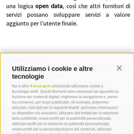
una logica
open data
, così che altri fornitori di
servizi possano sviluppare servizi a valore
aggiunto per l'utente finale.
Elenco Partner
STA Strutture Trasporto Alto Adige SpA (Italy) –
Utilizziamo i cookie e altre
Continua
beneficiario di progetto
tecnologie
Noi e altre
9 terze parti
selezionate utilizziamo cookie e
tecnologie simili. Questi strumenti sono essenziali per garantire la
fruizione dei contenuti digitali, migliorare la navigazione e, previo
tuo consenso, per scopi pubblicitari. Ad esempio, potremmo
utilizzare i tuoi dati per le seguenti finalità: archiviare informazioni
su dispositivo e/o accedervi, utilizzare dati limitati per la selezione
della pubblicità, creare profili per la pubblicità personalizzata,
utilizzare profili per la selezione di pubblicità personalizzata,
creare profili per la personalizzazione dei contenuti, utilizzare