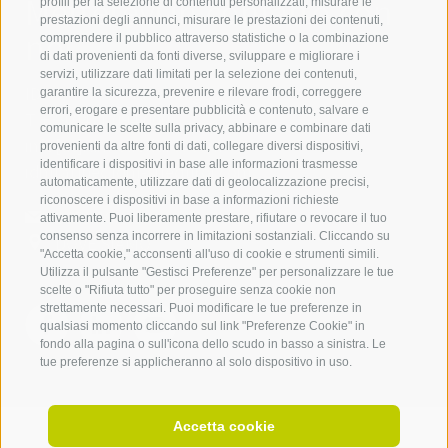
Mettetevi in contatto con
profili per la selezione di contenuti personalizzati, misurare le
prestazioni degli annunci, misurare le prestazioni dei contenuti,
noi
comprendere il pubblico attraverso statistiche o la combinazione
di dati provenienti da fonti diverse, sviluppare e migliorare i
servizi, utilizzare dati limitati per la selezione dei contenuti,
IDM Südtirol - Alto Adige
garantire la sicurezza, prevenire e rilevare frodi, correggere
errori, erogare e presentare pubblicità e contenuto, salvare e
T
+39 0471 094 000
comunicare le scelte sulla privacy, abbinare e combinare dati
info[at]idm-suedtirol.com
provenienti da altre fonti di dati, collegare diversi dispositivi,
identificare i dispositivi in base alle informazioni trasmesse
idm[at]pec.idm-suedtirol.com
automaticamente, utilizzare dati di geolocalizzazione precisi,
riconoscere i dispositivi in base a informazioni richieste
SCRIVICI
attivamente. Puoi liberamente prestare, rifiutare o revocare il tuo
consenso senza incorrere in limitazioni sostanziali. Cliccando su
DOVE SIAMO
"Accetta cookie," acconsenti all'uso di cookie e strumenti simili.
Utilizza il pulsante "Gestisci Preferenze" per personalizzare le tue
scelte o "Rifiuta tutto" per proseguire senza cookie non
strettamente necessari. Puoi modificare le tue preferenze in
qualsiasi momento cliccando sul link "Preferenze Cookie" in
fondo alla pagina o sull'icona dello scudo in basso a sinistra. Le
tue preferenze si applicheranno al solo dispositivo in uso.
Accetta cookie