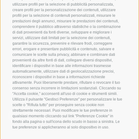
utilizzare profili per la selezione di pubblicità personalizzata,
creare profili per la personalizzazione dei contenuti, utilizzare
Mettetevi in contatto con
profili per la selezione di contenuti personalizzati, misurare le
prestazioni degli annunci, misurare le prestazioni dei contenuti,
noi
comprendere il pubblico attraverso statistiche o la combinazione
di dati provenienti da fonti diverse, sviluppare e migliorare i
servizi, utilizzare dati limitati per la selezione dei contenuti,
IDM Südtirol - Alto Adige
garantire la sicurezza, prevenire e rilevare frodi, correggere
errori, erogare e presentare pubblicità e contenuto, salvare e
T
+39 0471 094 000
comunicare le scelte sulla privacy, abbinare e combinare dati
info[at]idm-suedtirol.com
provenienti da altre fonti di dati, collegare diversi dispositivi,
identificare i dispositivi in base alle informazioni trasmesse
idm[at]pec.idm-suedtirol.com
automaticamente, utilizzare dati di geolocalizzazione precisi,
riconoscere i dispositivi in base a informazioni richieste
SCRIVICI
attivamente. Puoi liberamente prestare, rifiutare o revocare il tuo
consenso senza incorrere in limitazioni sostanziali. Cliccando su
DOVE SIAMO
"Accetta cookie," acconsenti all'uso di cookie e strumenti simili.
Utilizza il pulsante "Gestisci Preferenze" per personalizzare le tue
scelte o "Rifiuta tutto" per proseguire senza cookie non
strettamente necessari. Puoi modificare le tue preferenze in
qualsiasi momento cliccando sul link "Preferenze Cookie" in
fondo alla pagina o sull'icona dello scudo in basso a sinistra. Le
tue preferenze si applicheranno al solo dispositivo in uso.