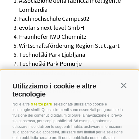
Associazione della fabricca intelligente
Lombardia
Fachhochschule Campus02
evolaris next level GmbH
Fraunhofer IWU Chemnitz
Wirtschaftsförderung Region Stuttgart
Technolški Park Ljubljana
Technoški Park Pomurje
Pannon Gazdasági Hálóza Egyesület
Krakowski Park Technologiczny
Utilizziamo i cookie e altre
Continua
Politechnica Krakowska
tecnologie
Noi e altre
9 terze parti
selezionate utilizziamo cookie e
tecnologie simili. Questi strumenti sono essenziali per garantire la
fruizione dei contenuti digitali, migliorare la navigazione e, previo
tuo consenso, per scopi pubblicitari. Ad esempio, potremmo
utilizzare i tuoi dati per le seguenti finalità: archiviare informazioni
su dispositivo e/o accedervi, utilizzare dati limitati per la selezione
della pubblicità, creare profili per la pubblicità personalizzata,