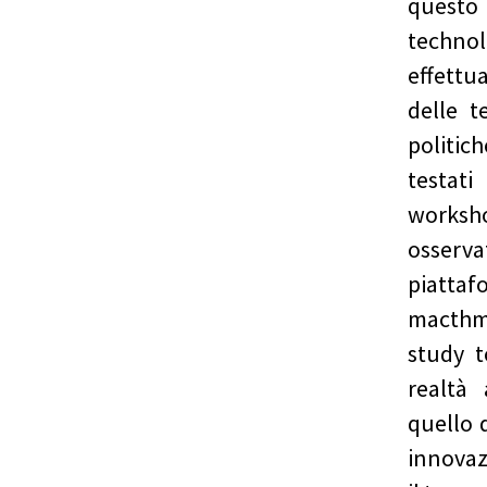
questo 
technol
effettu
delle t
politi
testati
worksh
osserv
piatta
macthm
study t
realtà 
quello 
innovaz