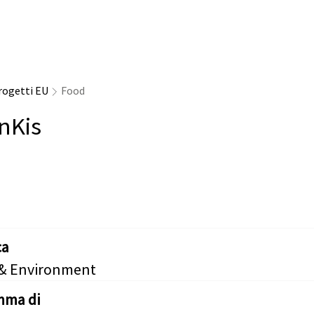
rogetti EU
Food
nKis
ca
 & Environment
mma di