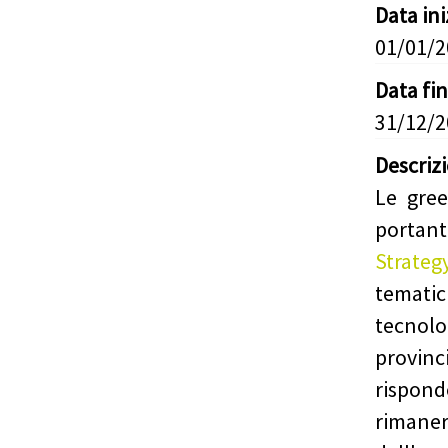
Data in
01/01/
Data fi
31/12/
Descriz
Le gree
portan
Strateg
temati
tecnolo
provin
rispond
riman