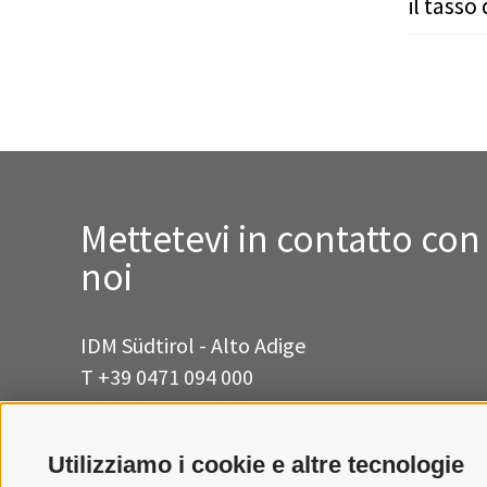
il tasso 
Mettetevi in contatto con
noi
IDM Südtirol - Alto Adige
T
+39 0471 094 000
info[at]idm-suedtirol.com
idm[at]pec.idm-suedtirol.com
Utilizziamo i cookie e altre tecnologie