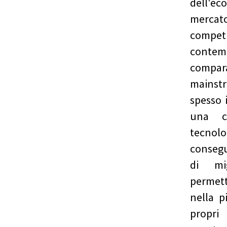
dell'ec
merca
compet
contem
compar
mainst
spesso 
una c
tecno
consegu
di mi
permet
nella p
propri 