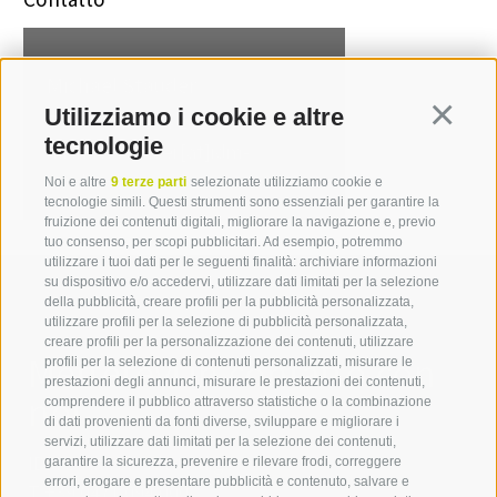
Michael Stauder
Utilizziamo i cookie e altre
Continua
T +39 0471 094 241
tecnologie
michael.stauder[at]idm-
suedtirol.com
Noi e altre
9 terze parti
selezionate utilizziamo cookie e
tecnologie simili. Questi strumenti sono essenziali per garantire la
fruizione dei contenuti digitali, migliorare la navigazione e, previo
tuo consenso, per scopi pubblicitari. Ad esempio, potremmo
utilizzare i tuoi dati per le seguenti finalità: archiviare informazioni
su dispositivo e/o accedervi, utilizzare dati limitati per la selezione
della pubblicità, creare profili per la pubblicità personalizzata,
utilizzare profili per la selezione di pubblicità personalizzata,
creare profili per la personalizzazione dei contenuti, utilizzare
Mettetevi in contatto con
profili per la selezione di contenuti personalizzati, misurare le
prestazioni degli annunci, misurare le prestazioni dei contenuti,
noi
comprendere il pubblico attraverso statistiche o la combinazione
di dati provenienti da fonti diverse, sviluppare e migliorare i
servizi, utilizzare dati limitati per la selezione dei contenuti,
IDM Südtirol - Alto Adige
garantire la sicurezza, prevenire e rilevare frodi, correggere
errori, erogare e presentare pubblicità e contenuto, salvare e
T
+39 0471 094 000