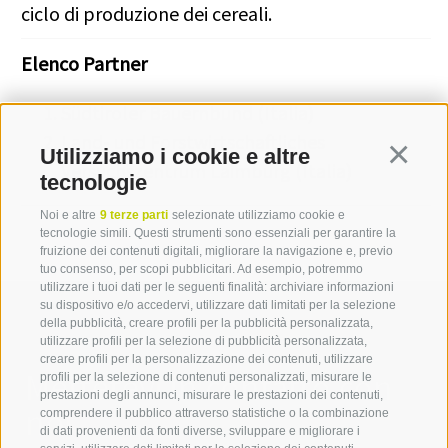
ciclo di produzione dei cereali.
Elenco Partner
Südtiroler Bauernbund (Italia)
Land- und Forstwirtschaftliches
Utilizziamo i cookie e altre
Continua
Versuchszentrum Laimburg (Italia)
tecnologie
Noi e altre
9 terze parti
selezionate utilizziamo cookie e
tecnologie simili. Questi strumenti sono essenziali per garantire la
fruizione dei contenuti digitali, migliorare la navigazione e, previo
tuo consenso, per scopi pubblicitari. Ad esempio, potremmo
utilizzare i tuoi dati per le seguenti finalità: archiviare informazioni
su dispositivo e/o accedervi, utilizzare dati limitati per la selezione
della pubblicità, creare profili per la pubblicità personalizzata,
utilizzare profili per la selezione di pubblicità personalizzata,
creare profili per la personalizzazione dei contenuti, utilizzare
Mettetevi in contatto con
profili per la selezione di contenuti personalizzati, misurare le
prestazioni degli annunci, misurare le prestazioni dei contenuti,
noi
comprendere il pubblico attraverso statistiche o la combinazione
di dati provenienti da fonti diverse, sviluppare e migliorare i