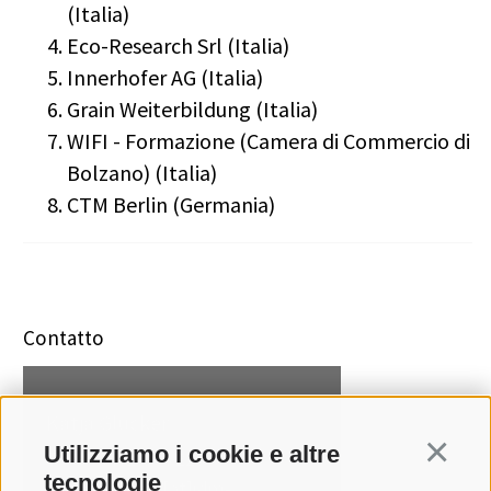
(Italia)
Eco-Research Srl (Italia)
Innerhofer AG (Italia)
Grain Weiterbildung (Italia)
WIFI - Formazione (Camera di Commercio di
Bolzano) (Italia)
CTM Berlin (Germania)
Contatto
Katja Glücker
Utilizziamo i cookie e altre
Continua
T +39 0471 094 228
tecnologie
katja.gluecker[at]idm-