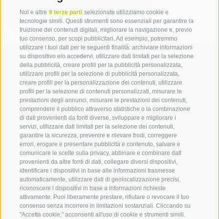
suedtirol.com
Noi e altre
9 terze parti
selezionate utilizziamo cookie e
tecnologie simili. Questi strumenti sono essenziali per garantire la
fruizione dei contenuti digitali, migliorare la navigazione e, previo
tuo consenso, per scopi pubblicitari. Ad esempio, potremmo
utilizzare i tuoi dati per le seguenti finalità: archiviare informazioni
su dispositivo e/o accedervi, utilizzare dati limitati per la selezione
della pubblicità, creare profili per la pubblicità personalizzata,
utilizzare profili per la selezione di pubblicità personalizzata,
creare profili per la personalizzazione dei contenuti, utilizzare
Mettetevi in contatto con
profili per la selezione di contenuti personalizzati, misurare le
prestazioni degli annunci, misurare le prestazioni dei contenuti,
noi
comprendere il pubblico attraverso statistiche o la combinazione
di dati provenienti da fonti diverse, sviluppare e migliorare i
servizi, utilizzare dati limitati per la selezione dei contenuti,
IDM Südtirol - Alto Adige
garantire la sicurezza, prevenire e rilevare frodi, correggere
errori, erogare e presentare pubblicità e contenuto, salvare e
T
+39 0471 094 000
comunicare le scelte sulla privacy, abbinare e combinare dati
info[at]idm-suedtirol.com
provenienti da altre fonti di dati, collegare diversi dispositivi,
identificare i dispositivi in base alle informazioni trasmesse
idm[at]pec.idm-suedtirol.com
automaticamente, utilizzare dati di geolocalizzazione precisi,
riconoscere i dispositivi in base a informazioni richieste
SCRIVICI
attivamente. Puoi liberamente prestare, rifiutare o revocare il tuo
consenso senza incorrere in limitazioni sostanziali. Cliccando su
DOVE SIAMO
"Accetta cookie," acconsenti all'uso di cookie e strumenti simili.