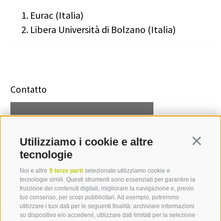
Eurac (Italia)
Libera Università di Bolzano (Italia)
Contatto
Katja Glücker
Utilizziamo i cookie e altre
Continua
T +39 0471 094 228
tecnologie
katja.gluecker[at]idm-
suedtirol.com
Noi e altre
9 terze parti
selezionate utilizziamo cookie e
tecnologie simili. Questi strumenti sono essenziali per garantire la
fruizione dei contenuti digitali, migliorare la navigazione e, previo
tuo consenso, per scopi pubblicitari. Ad esempio, potremmo
utilizzare i tuoi dati per le seguenti finalità: archiviare informazioni
su dispositivo e/o accedervi, utilizzare dati limitati per la selezione