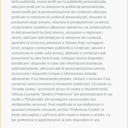
della pubblicità, creare profili per la pubblicità personalizzata,
utilizzare profili per la selezione di pubblicità personalizzata,
creare profili per la personalizzazione dei contenuti, utilizzare
Mettetevi in contatto con
profili per la selezione di contenuti personalizzati, misurare le
prestazioni degli annunci, misurare le prestazioni dei contenuti,
noi
comprendere il pubblico attraverso statistiche o la combinazione
di dati provenienti da fonti diverse, sviluppare e migliorare i
servizi, utilizzare dati limitati per la selezione dei contenuti,
IDM Südtirol - Alto Adige
garantire la sicurezza, prevenire e rilevare frodi, correggere
errori, erogare e presentare pubblicità e contenuto, salvare e
T
+39 0471 094 000
comunicare le scelte sulla privacy, abbinare e combinare dati
info[at]idm-suedtirol.com
provenienti da altre fonti di dati, collegare diversi dispositivi,
identificare i dispositivi in base alle informazioni trasmesse
idm[at]pec.idm-suedtirol.com
automaticamente, utilizzare dati di geolocalizzazione precisi,
riconoscere i dispositivi in base a informazioni richieste
SCRIVICI
attivamente. Puoi liberamente prestare, rifiutare o revocare il tuo
consenso senza incorrere in limitazioni sostanziali. Cliccando su
DOVE SIAMO
"Accetta cookie," acconsenti all'uso di cookie e strumenti simili.
Utilizza il pulsante "Gestisci Preferenze" per personalizzare le tue
scelte o "Rifiuta tutto" per proseguire senza cookie non
strettamente necessari. Puoi modificare le tue preferenze in
qualsiasi momento cliccando sul link "Preferenze Cookie" in
fondo alla pagina o sull'icona dello scudo in basso a sinistra. Le
tue preferenze si applicheranno al solo dispositivo in uso.