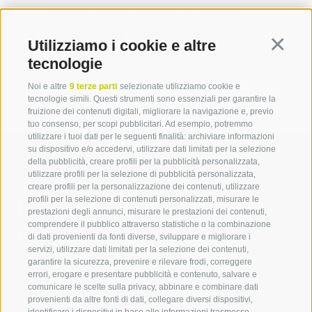
research development (Romania)
Tillväxtverket – Swedish Agency for
Utilizziamo i cookie e altre
Continua
Economic and Regional Growth (Svezia)
tecnologie
Noi e altre
9 terze parti
selezionate utilizziamo cookie e
tecnologie simili. Questi strumenti sono essenziali per garantire la
fruizione dei contenuti digitali, migliorare la navigazione e, previo
tuo consenso, per scopi pubblicitari. Ad esempio, potremmo
utilizzare i tuoi dati per le seguenti finalità: archiviare informazioni
su dispositivo e/o accedervi, utilizzare dati limitati per la selezione
della pubblicità, creare profili per la pubblicità personalizzata,
utilizzare profili per la selezione di pubblicità personalizzata,
creare profili per la personalizzazione dei contenuti, utilizzare
Mettetevi in contatto con
profili per la selezione di contenuti personalizzati, misurare le
prestazioni degli annunci, misurare le prestazioni dei contenuti,
noi
comprendere il pubblico attraverso statistiche o la combinazione
di dati provenienti da fonti diverse, sviluppare e migliorare i
servizi, utilizzare dati limitati per la selezione dei contenuti,
IDM Südtirol - Alto Adige
garantire la sicurezza, prevenire e rilevare frodi, correggere
errori, erogare e presentare pubblicità e contenuto, salvare e
T
+39 0471 094 000
comunicare le scelte sulla privacy, abbinare e combinare dati
info[at]idm-suedtirol.com
provenienti da altre fonti di dati, collegare diversi dispositivi,