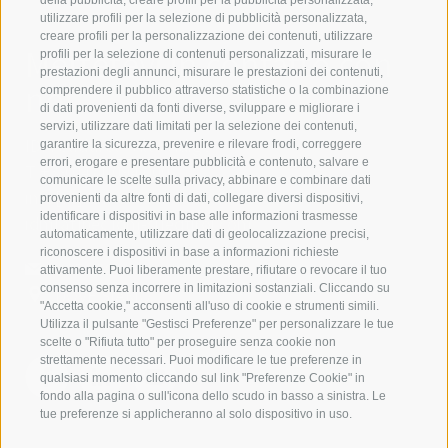
della pubblicità, creare profili per la pubblicità personalizzata,
utilizzare profili per la selezione di pubblicità personalizzata,
creare profili per la personalizzazione dei contenuti, utilizzare
Mettetevi in contatto con
profili per la selezione di contenuti personalizzati, misurare le
prestazioni degli annunci, misurare le prestazioni dei contenuti,
noi
comprendere il pubblico attraverso statistiche o la combinazione
di dati provenienti da fonti diverse, sviluppare e migliorare i
servizi, utilizzare dati limitati per la selezione dei contenuti,
IDM Südtirol - Alto Adige
garantire la sicurezza, prevenire e rilevare frodi, correggere
errori, erogare e presentare pubblicità e contenuto, salvare e
T
+39 0471 094 000
comunicare le scelte sulla privacy, abbinare e combinare dati
info[at]idm-suedtirol.com
provenienti da altre fonti di dati, collegare diversi dispositivi,
identificare i dispositivi in base alle informazioni trasmesse
idm[at]pec.idm-suedtirol.com
automaticamente, utilizzare dati di geolocalizzazione precisi,
riconoscere i dispositivi in base a informazioni richieste
SCRIVICI
attivamente. Puoi liberamente prestare, rifiutare o revocare il tuo
consenso senza incorrere in limitazioni sostanziali. Cliccando su
DOVE SIAMO
"Accetta cookie," acconsenti all'uso di cookie e strumenti simili.
Utilizza il pulsante "Gestisci Preferenze" per personalizzare le tue
scelte o "Rifiuta tutto" per proseguire senza cookie non
strettamente necessari. Puoi modificare le tue preferenze in
qualsiasi momento cliccando sul link "Preferenze Cookie" in
fondo alla pagina o sull'icona dello scudo in basso a sinistra. Le
tue preferenze si applicheranno al solo dispositivo in uso.