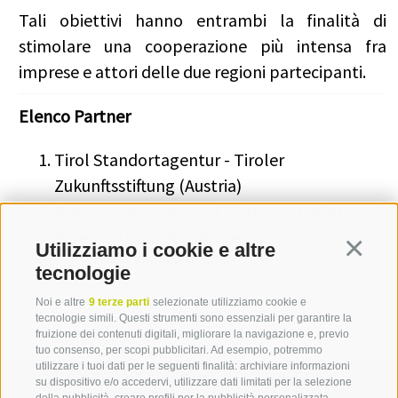
Tali obiettivi hanno entrambi la finalità di
stimolare una cooperazione più intensa fra
imprese e attori delle due regioni partecipanti.
Elenco Partner
Tirol Standortagentur - Tiroler
Zukunftsstiftung (Austria)
Provincia Autonoma di Bolzano (Italia)
Euregio Tirolo-AltoAdige-Trentino (Italia)
Utilizziamo i cookie e altre
Continua
Land Tirol (Austria)
tecnologie
Noi e altre
9 terze parti
selezionate utilizziamo cookie e
tecnologie simili. Questi strumenti sono essenziali per garantire la
fruizione dei contenuti digitali, migliorare la navigazione e, previo
tuo consenso, per scopi pubblicitari. Ad esempio, potremmo
utilizzare i tuoi dati per le seguenti finalità: archiviare informazioni
su dispositivo e/o accedervi, utilizzare dati limitati per la selezione