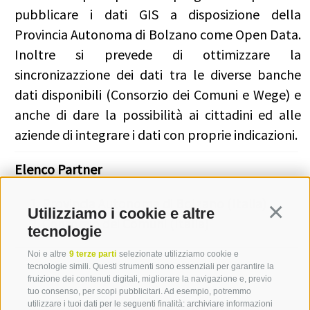
pubblicare i dati GIS a disposizione della
Provincia Autonoma di Bolzano come Open Data.
Inoltre si prevede di ottimizzare la
sincronizazzione dei dati tra le diverse banche
dati disponibili (Consorzio dei Comuni e Wege) e
anche di dare la possibilità ai cittadini ed alle
aziende di integrare i dati con proprie indicazioni.
Elenco Partner
Provincia Autonoma di Bolzano (Italia)
Utilizziamo i cookie e altre
Continua
Consorzio dei Comuni (Italia)
tecnologie
Noi e altre
9 terze parti
selezionate utilizziamo cookie e
tecnologie simili. Questi strumenti sono essenziali per garantire la
fruizione dei contenuti digitali, migliorare la navigazione e, previo
tuo consenso, per scopi pubblicitari. Ad esempio, potremmo
utilizzare i tuoi dati per le seguenti finalità: archiviare informazioni