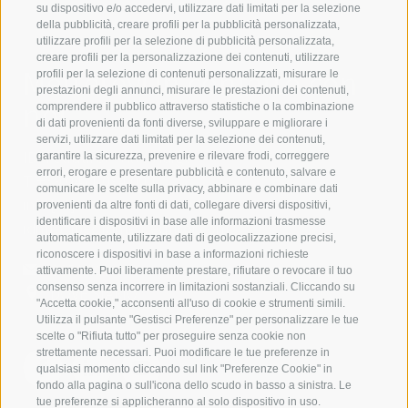
su dispositivo e/o accedervi, utilizzare dati limitati per la selezione
della pubblicità, creare profili per la pubblicità personalizzata,
utilizzare profili per la selezione di pubblicità personalizzata,
creare profili per la personalizzazione dei contenuti, utilizzare
Mettetevi in contatto con
profili per la selezione di contenuti personalizzati, misurare le
prestazioni degli annunci, misurare le prestazioni dei contenuti,
noi
comprendere il pubblico attraverso statistiche o la combinazione
di dati provenienti da fonti diverse, sviluppare e migliorare i
servizi, utilizzare dati limitati per la selezione dei contenuti,
IDM Südtirol - Alto Adige
garantire la sicurezza, prevenire e rilevare frodi, correggere
errori, erogare e presentare pubblicità e contenuto, salvare e
T
+39 0471 094 000
comunicare le scelte sulla privacy, abbinare e combinare dati
info[at]idm-suedtirol.com
provenienti da altre fonti di dati, collegare diversi dispositivi,
identificare i dispositivi in base alle informazioni trasmesse
idm[at]pec.idm-suedtirol.com
automaticamente, utilizzare dati di geolocalizzazione precisi,
riconoscere i dispositivi in base a informazioni richieste
SCRIVICI
attivamente. Puoi liberamente prestare, rifiutare o revocare il tuo
consenso senza incorrere in limitazioni sostanziali. Cliccando su
DOVE SIAMO
"Accetta cookie," acconsenti all'uso di cookie e strumenti simili.
Utilizza il pulsante "Gestisci Preferenze" per personalizzare le tue
scelte o "Rifiuta tutto" per proseguire senza cookie non
strettamente necessari. Puoi modificare le tue preferenze in
qualsiasi momento cliccando sul link "Preferenze Cookie" in
fondo alla pagina o sull'icona dello scudo in basso a sinistra. Le
tue preferenze si applicheranno al solo dispositivo in uso.