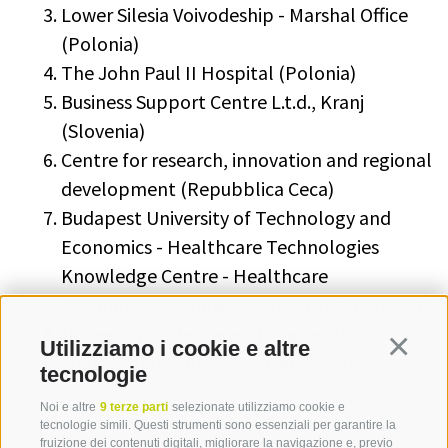
Lower Silesia Voivodeship - Marshal Office
(Polonia)
The John Paul II Hospital (Polonia)
Business Support Centre L.t.d., Kranj
(Slovenia)
Centre for research, innovation and regional
development (Repubblica Ceca)
Budapest University of Technology and
Economics - Healthcare Technologies
Knowledge Centre - Healthcare
Technologies Knowledge Centre (Ungheria)
University of Debrecen (Ungheria)
Utilizziamo i cookie e altre
Continua
Medical Valley EMN e.V. (Germania)
tecnologie
Noi e altre
9 terze parti
selezionate utilizziamo cookie e
tecnologie simili. Questi strumenti sono essenziali per garantire la
fruizione dei contenuti digitali, migliorare la navigazione e, previo