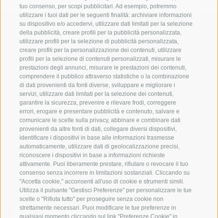
tuo consenso, per scopi pubblicitari. Ad esempio, potremmo
utilizzare i tuoi dati per le seguenti finalità: archiviare informazioni
su dispositivo e/o accedervi, utilizzare dati limitati per la selezione
della pubblicità, creare profili per la pubblicità personalizzata,
utilizzare profili per la selezione di pubblicità personalizzata,
creare profili per la personalizzazione dei contenuti, utilizzare
Mettetevi in contatto con
profili per la selezione di contenuti personalizzati, misurare le
prestazioni degli annunci, misurare le prestazioni dei contenuti,
noi
comprendere il pubblico attraverso statistiche o la combinazione
di dati provenienti da fonti diverse, sviluppare e migliorare i
servizi, utilizzare dati limitati per la selezione dei contenuti,
IDM Südtirol - Alto Adige
garantire la sicurezza, prevenire e rilevare frodi, correggere
errori, erogare e presentare pubblicità e contenuto, salvare e
T
+39 0471 094 000
comunicare le scelte sulla privacy, abbinare e combinare dati
info[at]idm-suedtirol.com
provenienti da altre fonti di dati, collegare diversi dispositivi,
identificare i dispositivi in base alle informazioni trasmesse
idm[at]pec.idm-suedtirol.com
automaticamente, utilizzare dati di geolocalizzazione precisi,
riconoscere i dispositivi in base a informazioni richieste
SCRIVICI
attivamente. Puoi liberamente prestare, rifiutare o revocare il tuo
consenso senza incorrere in limitazioni sostanziali. Cliccando su
DOVE SIAMO
"Accetta cookie," acconsenti all'uso di cookie e strumenti simili.
Utilizza il pulsante "Gestisci Preferenze" per personalizzare le tue
scelte o "Rifiuta tutto" per proseguire senza cookie non
strettamente necessari. Puoi modificare le tue preferenze in
qualsiasi momento cliccando sul link "Preferenze Cookie" in