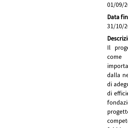
01/09/
Data fi
31/10/
Descriz
Il pro
come l
importa
dalla n
di adeg
di effi
fondaz
proge
compet