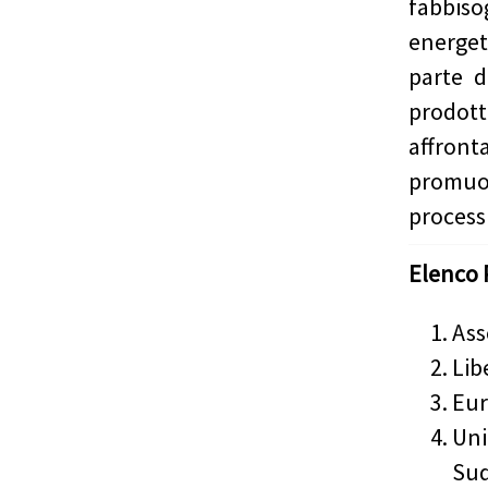
fabbiso
energet
parte d
prodot
affron
promuo
processi
Elenco 
Ass
Lib
Eur
Uni
Sud