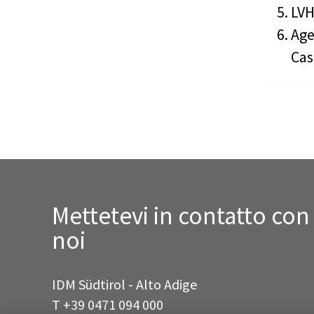
LVH
Age
Cas
Mettetevi in contatto con
noi
IDM Südtirol - Alto Adige
T
+39 0471 094 000