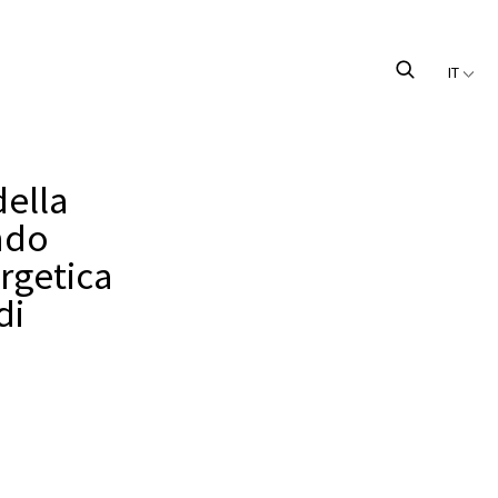
IT
della
ndo
ergetica
di