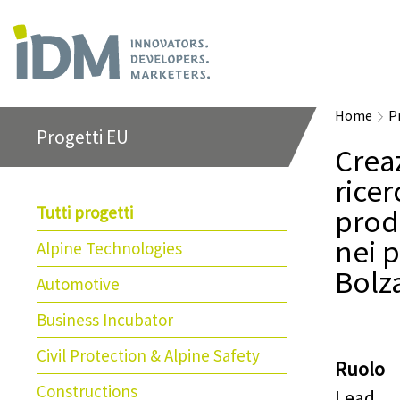
Home
P
Progetti EU
Creaz
rice
Tutti progetti
produ
nei p
Alpine Technologies
Bolz
Automotive
Business Incubator
Civil Protection & Alpine Safety
Ruolo
Constructions
Lead