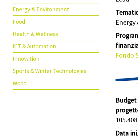
Energy & Environment
Temati
Food
Energy
Health & Wellness
Progra
finanz
ICT & Automation
Fondo S
Innovation
Sports & Winter Technologies
Wood
Budget 
progett
105.408
Data in