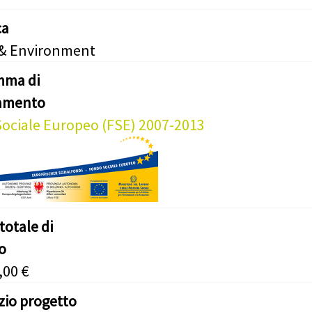
ca
 & Environment
mma di
iamento
ociale Europeo (FSE) 2007-2013
totale di
o
,00 €
izio progetto