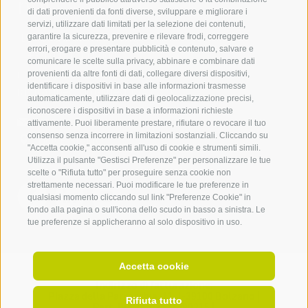
noi
di dati provenienti da fonti diverse, sviluppare e migliorare i
servizi, utilizzare dati limitati per la selezione dei contenuti,
IDM Südtirol - Alto Adige
garantire la sicurezza, prevenire e rilevare frodi, correggere
errori, erogare e presentare pubblicità e contenuto, salvare e
T
+39 0471 094 000
comunicare le scelte sulla privacy, abbinare e combinare dati
info[at]idm-suedtirol.com
provenienti da altre fonti di dati, collegare diversi dispositivi,
identificare i dispositivi in base alle informazioni trasmesse
idm[at]pec.idm-suedtirol.com
automaticamente, utilizzare dati di geolocalizzazione precisi,
riconoscere i dispositivi in base a informazioni richieste
SCRIVICI
attivamente. Puoi liberamente prestare, rifiutare o revocare il tuo
consenso senza incorrere in limitazioni sostanziali. Cliccando su
DOVE SIAMO
"Accetta cookie," acconsenti all'uso di cookie e strumenti simili.
Utilizza il pulsante "Gestisci Preferenze" per personalizzare le tue
scelte o "Rifiuta tutto" per proseguire senza cookie non
strettamente necessari. Puoi modificare le tue preferenze in
qualsiasi momento cliccando sul link "Preferenze Cookie" in
fondo alla pagina o sull'icona dello scudo in basso a sinistra. Le
tue preferenze si applicheranno al solo dispositivo in uso.
Accetta cookie
Indirizzo di fatturazione:
Piazza della Parrocchia, 11,
I-
39100
Bolzano |
Rifiuta tutto
Part. IVA: IT 02521490215 |