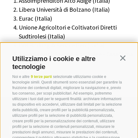
Assoimprenditori Alto Adige (Italia)
Libera Università di Bolzano (Italia)
Eurac (Italia)
Unione Agricoltori e Coltivatori Diretti
Sudtirolesi (Italia)
LVH Bildung & Service Gen (Italia)
Agenzia per l'Energia Alto Adige - CasaClima
Utilizziamo i cookie e altre
Continua
(Italia)
tecnologie
Noi e altre
9 terze parti
selezionate utilizziamo cookie e
tecnologie simili. Questi strumenti sono essenziali per garantire la
fruizione dei contenuti digitali, migliorare la navigazione e, previo
tuo consenso, per scopi pubblicitari. Ad esempio, potremmo
utilizzare i tuoi dati per le seguenti finalità: archiviare informazioni
su dispositivo e/o accedervi, utilizzare dati limitati per la selezione
della pubblicità, creare profili per la pubblicità personalizzata,
utilizzare profili per la selezione di pubblicità personalizzata,
creare profili per la personalizzazione dei contenuti, utilizzare
Mettetevi in contatto con
profili per la selezione di contenuti personalizzati, misurare le
prestazioni degli annunci, misurare le prestazioni dei contenuti,
comprendere il pubblico attraverso statistiche o la combinazione