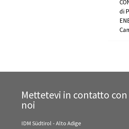
CON
di 
ENE
Cam
Mettetevi in contatto con
noi
IDM Südtirol - Alto Adige