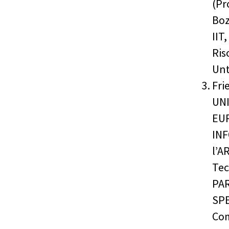
(Pr
Boz
IIT
Ris
Unt
Fri
UN
EU
INF
l’A
Tec
PAR
SPE
Com