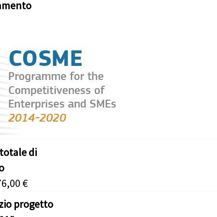
iamento
totale di
o
76,00 €
izio progetto