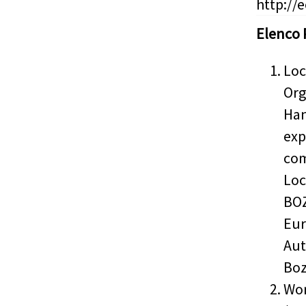
http://
Elenco 
Loc
Org
Han
exp
com
Loc
BOZ
Eur
Aut
Boz
Wor