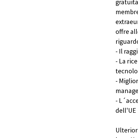
gratuit
membre 
extraeu
offre al
riguardo
- Il ra
- La ric
tecnolo
- Miglio
manag
- L´acc
dell'UE
Ulterior