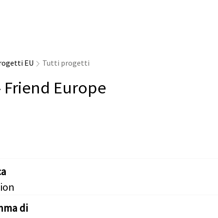
rogetti EU
Tutti progetti
- Friend Europe
ca
ion
mma di