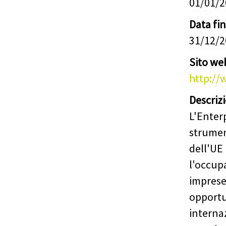
01/01/
Data fi
31/12/
Sito we
http://
Descriz
L'Enter
strumen
dell'UE 
l'occupa
imprese 
opportu
internaz