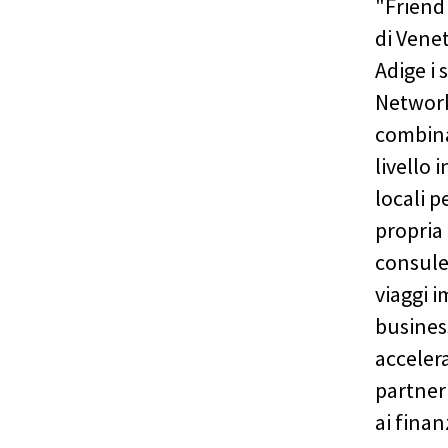
"Friend
di Venet
Adige i 
Network
combina
livello
locali p
propria
consule
viaggi i
busines
accelera
partner
ai finan