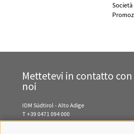
Società 
Promozi
Mettetevi in contatto con
noi
IDM Südtirol - Alto Adige
T
+39 0471 094 000
info[at]idm-suedtirol.com
idm[at]pec.idm-suedtirol.com