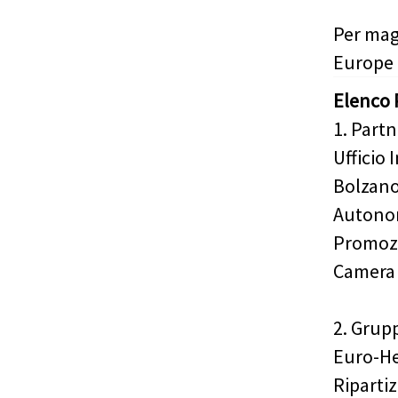
Per mag
Europe
Elenco 
1. Partn
Ufficio 
Bolzano;
Autonom
Promozi
Camera
2. Grup
Euro-He
Riparti