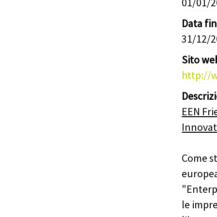
01/01/
Data fi
31/12/
Sito we
http://
Descriz
EEN Fri
Innovat
Come st
europea 
"Enterp
le impr