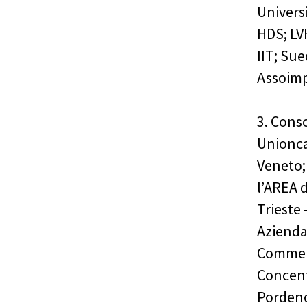
Univers
HDS; LV
IIT; Su
Assoimp
3. Cons
Unionca
Veneto;
l’AREA d
Trieste 
Azienda
Commerc
Concent
Pordeno