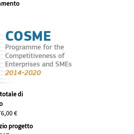
iamento
totale di
o
76,00 €
izio progetto