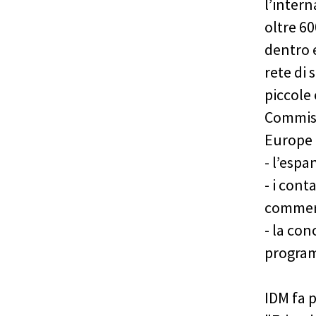
l’inter
oltre 60
dentro e
rete di
piccole
Commiss
Europe
- l’espa
- i cont
commerci
- la co
program
IDM fa p