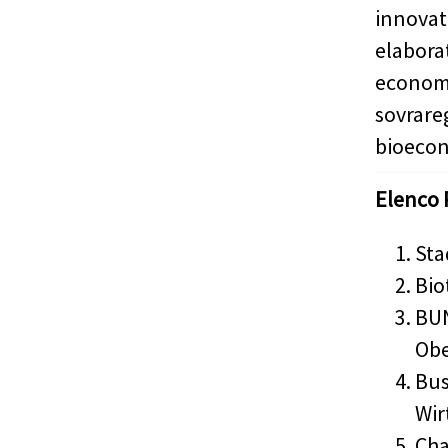
innova
elabor
econom
sovrar
bioecon
Elenco 
Sta
Bio
BUN
Ob
Bus
Wir
Cha