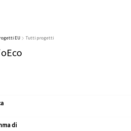
rogetti EU
Tutti progetti
ioEco
ca
mma di