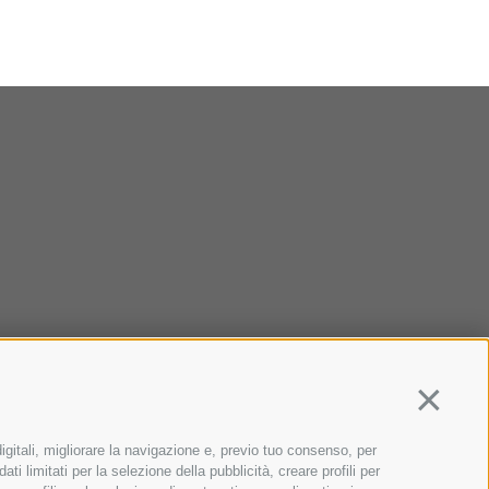
Continua
igitali, migliorare la navigazione e, previo tuo consenso, per
ti limitati per la selezione della pubblicità, creare profili per