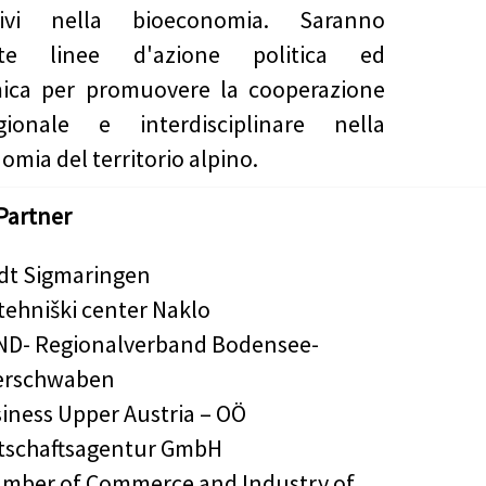
tivi nella bioeconomia. Saranno
ate linee d'azione politica ed
ica per promuovere la cooperazione
egionale e interdisciplinare nella
omia del territorio alpino.
Partner
dt Sigmaringen
tehniški center Naklo
D- Regionalverband Bodensee-
erschwaben
iness Upper Austria – OÖ
tschaftsagentur GmbH
mber of Commerce and Industry of