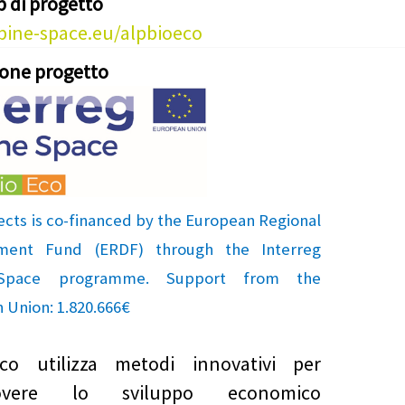
b di progetto
ine-space.eu/alpbioeco
ione progetto
ects is co-financed by the European Regional
ment Fund (ERDF) through the Interreg
 Space programme. Support from the
 Union: 1.820.666€
Eco utilizza metodi innovativi per
overe lo sviluppo economico