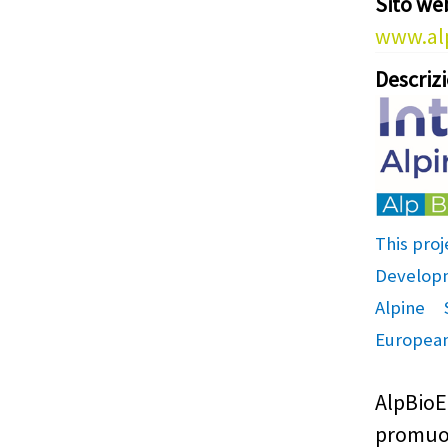
Sito we
www.alp
Descriz
This proj
Develop
Alpine
European
AlpBio
promu