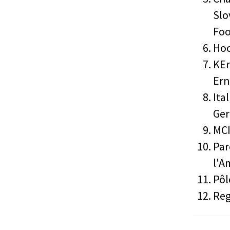
Slo
Foo
Hoc
KEr
Er
Ita
Ger
MCI
Par
l'A
Pôl
Reg