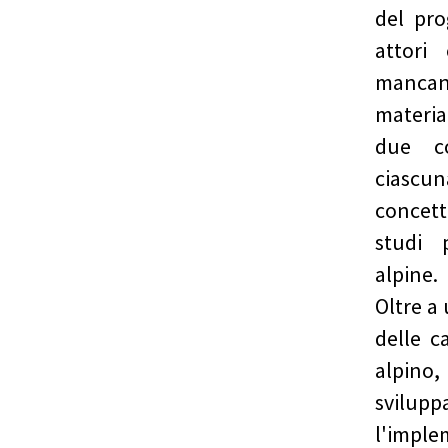
del pro
attori
mancant
materia
due co
ciascun
concett
studi 
alpine.
Oltre a 
delle c
alpino
svilupp
l'impl