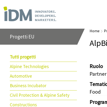
Home
P
Progetti EU
AlpB
Tutti progetti
Ruolo
Alpine Technologies
Partner
Automotive
Temati
Business Incubator
Food
Civil Protection & Alpine Safety
Progra
Constructions