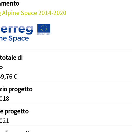
iamento
g Alpine Space 2014-2020
totale di
o
59,76 €
izio progetto
2018
ne progetto
2021