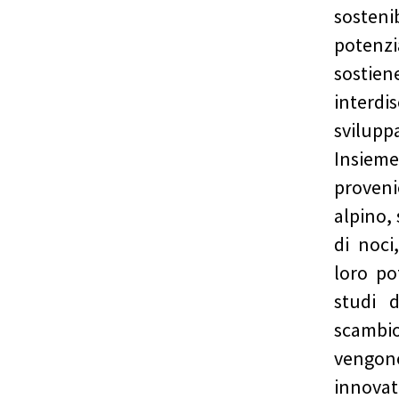
sostenib
potenz
sostie
interd
sviluppa
Insiem
proven
alpino,
di noci
loro po
studi d
scambio
vengo
innovat