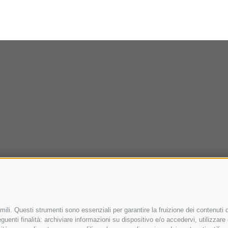
ili. Questi strumenti sono essenziali per garantire la fruizione dei contenuti d
uenti finalità: archiviare informazioni su dispositivo e/o accedervi, utilizzare da