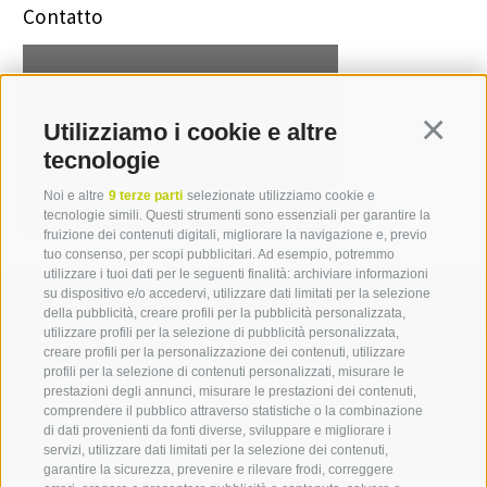
Contatto
Sabine Schnarf
Utilizziamo i cookie e altre
Continua
T +39 0471 094 233
tecnologie
sabine.schnarf[at]idm-
suedtirol.com
Noi e altre
9 terze parti
selezionate utilizziamo cookie e
tecnologie simili. Questi strumenti sono essenziali per garantire la
fruizione dei contenuti digitali, migliorare la navigazione e, previo
tuo consenso, per scopi pubblicitari. Ad esempio, potremmo
utilizzare i tuoi dati per le seguenti finalità: archiviare informazioni
su dispositivo e/o accedervi, utilizzare dati limitati per la selezione
della pubblicità, creare profili per la pubblicità personalizzata,
utilizzare profili per la selezione di pubblicità personalizzata,
creare profili per la personalizzazione dei contenuti, utilizzare
Mettetevi in contatto con
profili per la selezione di contenuti personalizzati, misurare le
prestazioni degli annunci, misurare le prestazioni dei contenuti,
noi
comprendere il pubblico attraverso statistiche o la combinazione
di dati provenienti da fonti diverse, sviluppare e migliorare i
servizi, utilizzare dati limitati per la selezione dei contenuti,
IDM Südtirol - Alto Adige
garantire la sicurezza, prevenire e rilevare frodi, correggere