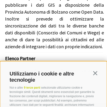
pubblicare i dati GIS a disposizione della
Provincia Autonoma di Bolzano come Open Data.
Inoltre si prevede di ottimizzare la
sincronizazzione dei dati tra le diverse banche
dati disponibili (Consorzio dei Comuni e Wege) e
anche di dare la possibilità ai cittadini ed alle
aziende di integrare i dati con proprie indicazioni.
Elenco Partner
Provincia Autonoma di Bolzano (Italia)
Utilizziamo i cookie e altre
Continua
Consorzio dei Comuni (Italia)
tecnologie
Noi e altre
9 terze parti
selezionate utilizziamo cookie e
tecnologie simili. Questi strumenti sono essenziali per garantire la
fruizione dei contenuti digitali, migliorare la navigazione e, previo
tuo consenso, per scopi pubblicitari. Ad esempio, potremmo
utilizzare i tuoi dati per le seguenti finalità: archiviare informazioni