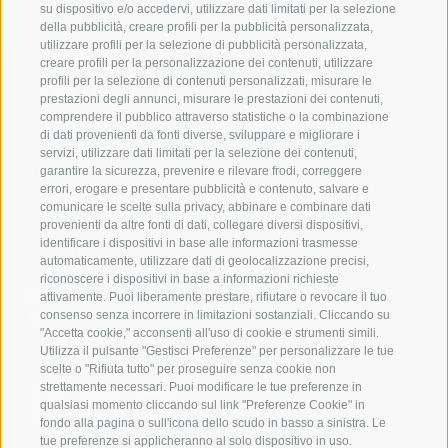
su dispositivo e/o accedervi, utilizzare dati limitati per la selezione
della pubblicità, creare profili per la pubblicità personalizzata,
utilizzare profili per la selezione di pubblicità personalizzata,
creare profili per la personalizzazione dei contenuti, utilizzare
Mettetevi in contatto con
profili per la selezione di contenuti personalizzati, misurare le
prestazioni degli annunci, misurare le prestazioni dei contenuti,
noi
comprendere il pubblico attraverso statistiche o la combinazione
di dati provenienti da fonti diverse, sviluppare e migliorare i
servizi, utilizzare dati limitati per la selezione dei contenuti,
IDM Südtirol - Alto Adige
garantire la sicurezza, prevenire e rilevare frodi, correggere
errori, erogare e presentare pubblicità e contenuto, salvare e
T
+39 0471 094 000
comunicare le scelte sulla privacy, abbinare e combinare dati
info[at]idm-suedtirol.com
provenienti da altre fonti di dati, collegare diversi dispositivi,
identificare i dispositivi in base alle informazioni trasmesse
idm[at]pec.idm-suedtirol.com
automaticamente, utilizzare dati di geolocalizzazione precisi,
riconoscere i dispositivi in base a informazioni richieste
SCRIVICI
attivamente. Puoi liberamente prestare, rifiutare o revocare il tuo
consenso senza incorrere in limitazioni sostanziali. Cliccando su
DOVE SIAMO
"Accetta cookie," acconsenti all'uso di cookie e strumenti simili.
Utilizza il pulsante "Gestisci Preferenze" per personalizzare le tue
scelte o "Rifiuta tutto" per proseguire senza cookie non
strettamente necessari. Puoi modificare le tue preferenze in
qualsiasi momento cliccando sul link "Preferenze Cookie" in
fondo alla pagina o sull'icona dello scudo in basso a sinistra. Le
tue preferenze si applicheranno al solo dispositivo in uso.