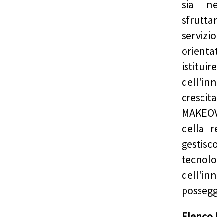
sia n
sfrutt
servizi
orienta
istitu
dell'in
crescit
MAKEOV
della 
gestis
tecnolo
dell'in
possegg
Elenco 