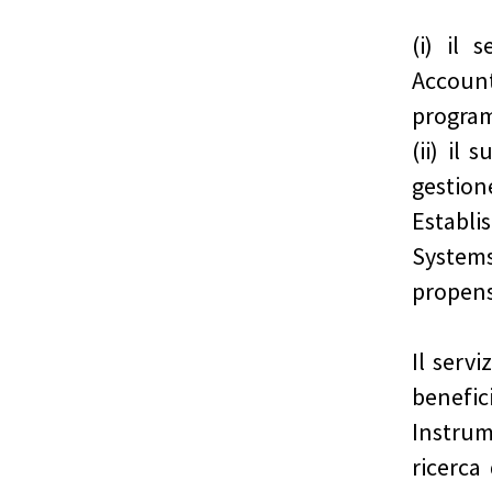
(i) il
Accoun
progra
(ii) il
gesti
Estab
Syste
propens
Il serv
benefic
Instru
ricerca