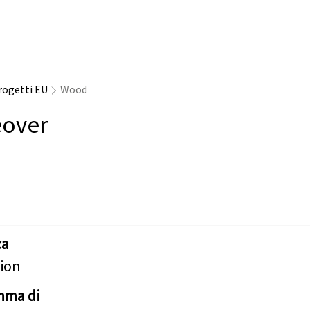
rogetti EU
Wood
over
ca
ion
mma di