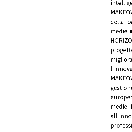
intellig
MAKEOV
della p
medie i
HORIZON
progett
miglio
l'innov
MAKEOV
gestio
europe
medie i
all'i
professi