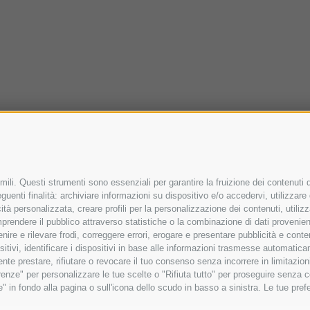
ili. Questi strumenti sono essenziali per garantire la fruizione dei contenuti d
uenti finalità: archiviare informazioni su dispositivo e/o accedervi, utilizzare da
icità personalizzata, creare profili per la personalizzazione dei contenuti, utiliz
rendere il pubblico attraverso statistiche o la combinazione di dati provenienti 
venire e rilevare frodi, correggere errori, erogare e presentare pubblicità e con
ositivi, identificare i dispositivi in base alle informazioni trasmesse automatic
mente prestare, rifiutare o revocare il tuo consenso senza incorrere in limitazi
ferenze" per personalizzare le tue scelte o "Rifiuta tutto" per proseguire senz
in fondo alla pagina o sull'icona dello scudo in basso a sinistra. Le tue prefe