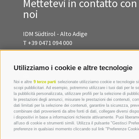
Mettetevi in contatto con
noi
IDM Südtirol - Alto Adige
T
+39 0471 094 000
info[at]idm-suedtirol.com
idm[at]pec.idm-suedtirol.com
Utilizziamo i cookie e altre tecnologie
SCRIVICI
Noi e altre
9 terze parti
selezionate utilizziamo cookie e tecnologie sim
DOVE SIAMO
scopi pubblicitari. Ad esempio, potremmo utilizzare i tuoi dati per le seg
la pubblicità personalizzata, utilizzare profili per la selezione di pubbl
le prestazioni degli annunci, misurare le prestazioni dei contenuti, comp
dati limitati per la selezione dei contenuti, garantire la sicurezza, pre
combinare dati provenienti da altre fonti di dati, collegare diversi disp
i dispositivi in base a informazioni richieste attivamente. Puoi libera
all'uso di cookie e strumenti simili. Utilizza il pulsante "Gestisci Pre
preferenze in qualsiasi momento cliccando sul link "Preferenze Cookie" 