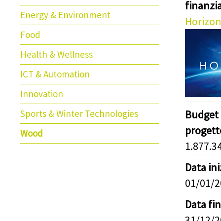
finanz
Energy & Environment
Horizon
Food
Health & Wellness
ICT & Automation
Innovation
Sports & Winter Technologies
Budget 
progett
Wood
1.877.3
Data in
01/01/
Data fi
31/12/