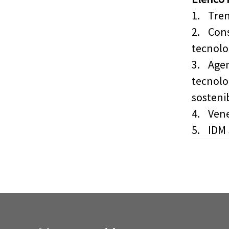
1.
Tren
2.
Cons
tecnolog
3.
Agen
tecnolo
sostenib
4.
Vene
5.
IDM 