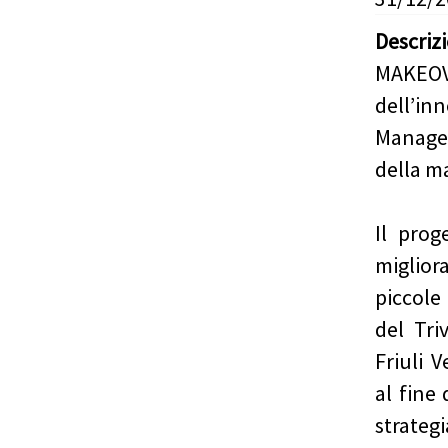
Descriz
MAKEO
dell’in
Manage
della m
Il pro
miglio
piccole
del Tri
Friuli V
al fine 
strate