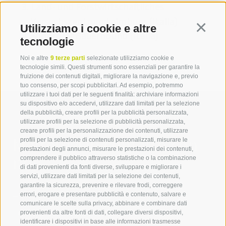
Land- und Forstwirtschaftliches
Versuchszentrum Laimburg (Italia)
Utilizziamo i cookie e altre
Continua
Südtiroler Bauernbund (Italia)
tecnologie
Noi e altre
9 terze parti
selezionate utilizziamo cookie e
tecnologie simili. Questi strumenti sono essenziali per garantire la
fruizione dei contenuti digitali, migliorare la navigazione e, previo
tuo consenso, per scopi pubblicitari. Ad esempio, potremmo
utilizzare i tuoi dati per le seguenti finalità: archiviare informazioni
su dispositivo e/o accedervi, utilizzare dati limitati per la selezione
della pubblicità, creare profili per la pubblicità personalizzata,
utilizzare profili per la selezione di pubblicità personalizzata,
creare profili per la personalizzazione dei contenuti, utilizzare
Mettetevi in contatto con
profili per la selezione di contenuti personalizzati, misurare le
prestazioni degli annunci, misurare le prestazioni dei contenuti,
noi
comprendere il pubblico attraverso statistiche o la combinazione
di dati provenienti da fonti diverse, sviluppare e migliorare i
servizi, utilizzare dati limitati per la selezione dei contenuti,
IDM Südtirol - Alto Adige
garantire la sicurezza, prevenire e rilevare frodi, correggere
errori, erogare e presentare pubblicità e contenuto, salvare e
T
+39 0471 094 000
comunicare le scelte sulla privacy, abbinare e combinare dati
info[at]idm-suedtirol.com
provenienti da altre fonti di dati, collegare diversi dispositivi,
identificare i dispositivi in base alle informazioni trasmesse
idm[at]pec.idm-suedtirol.com