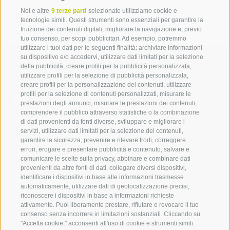
Noi e altre
9 terze parti
selezionate utilizziamo cookie e
tecnologie simili. Questi strumenti sono essenziali per garantire la
fruizione dei contenuti digitali, migliorare la navigazione e, previo
tuo consenso, per scopi pubblicitari. Ad esempio, potremmo
utilizzare i tuoi dati per le seguenti finalità: archiviare informazioni
su dispositivo e/o accedervi, utilizzare dati limitati per la selezione
della pubblicità, creare profili per la pubblicità personalizzata,
utilizzare profili per la selezione di pubblicità personalizzata,
creare profili per la personalizzazione dei contenuti, utilizzare
Mettetevi in contatto con
profili per la selezione di contenuti personalizzati, misurare le
prestazioni degli annunci, misurare le prestazioni dei contenuti,
noi
comprendere il pubblico attraverso statistiche o la combinazione
di dati provenienti da fonti diverse, sviluppare e migliorare i
servizi, utilizzare dati limitati per la selezione dei contenuti,
IDM Südtirol - Alto Adige
garantire la sicurezza, prevenire e rilevare frodi, correggere
errori, erogare e presentare pubblicità e contenuto, salvare e
T
+39 0471 094 000
comunicare le scelte sulla privacy, abbinare e combinare dati
info[at]idm-suedtirol.com
provenienti da altre fonti di dati, collegare diversi dispositivi,
identificare i dispositivi in base alle informazioni trasmesse
idm[at]pec.idm-suedtirol.com
automaticamente, utilizzare dati di geolocalizzazione precisi,
riconoscere i dispositivi in base a informazioni richieste
SCRIVICI
attivamente. Puoi liberamente prestare, rifiutare o revocare il tuo
consenso senza incorrere in limitazioni sostanziali. Cliccando su
DOVE SIAMO
"Accetta cookie," acconsenti all'uso di cookie e strumenti simili.