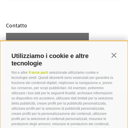
Contatto
Michael Stauder
Utilizziamo i cookie e altre
Continua
T +39 0471 094 241
tecnologie
michael.stauder[at]idm-
suedtirol.com
Noi e altre
9 terze parti
selezionate utilizziamo cookie e
tecnologie simili. Questi strumenti sono essenziali per garantire la
fruizione dei contenuti digitali, migliorare la navigazione e, previo
tuo consenso, per scopi pubblicitari. Ad esempio, potremmo
utilizzare i tuoi dati per le seguenti finalità: archiviare informazioni
su dispositivo e/o accedervi, utilizzare dati limitati per la selezione
della pubblicità, creare profili per la pubblicità personalizzata,
utilizzare profili per la selezione di pubblicità personalizzata,
creare profili per la personalizzazione dei contenuti, utilizzare
Mettetevi in contatto con
profili per la selezione di contenuti personalizzati, misurare le
prestazioni degli annunci, misurare le prestazioni dei contenuti,