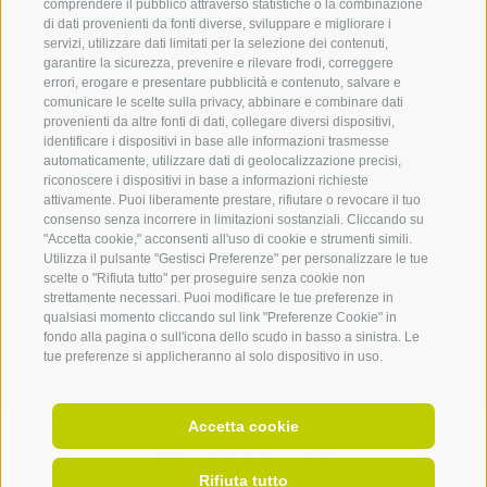
noi
comprendere il pubblico attraverso statistiche o la combinazione
di dati provenienti da fonti diverse, sviluppare e migliorare i
servizi, utilizzare dati limitati per la selezione dei contenuti,
IDM Südtirol - Alto Adige
garantire la sicurezza, prevenire e rilevare frodi, correggere
errori, erogare e presentare pubblicità e contenuto, salvare e
T
+39 0471 094 000
comunicare le scelte sulla privacy, abbinare e combinare dati
info[at]idm-suedtirol.com
provenienti da altre fonti di dati, collegare diversi dispositivi,
identificare i dispositivi in base alle informazioni trasmesse
idm[at]pec.idm-suedtirol.com
automaticamente, utilizzare dati di geolocalizzazione precisi,
riconoscere i dispositivi in base a informazioni richieste
SCRIVICI
attivamente. Puoi liberamente prestare, rifiutare o revocare il tuo
consenso senza incorrere in limitazioni sostanziali. Cliccando su
DOVE SIAMO
"Accetta cookie," acconsenti all'uso di cookie e strumenti simili.
Utilizza il pulsante "Gestisci Preferenze" per personalizzare le tue
scelte o "Rifiuta tutto" per proseguire senza cookie non
strettamente necessari. Puoi modificare le tue preferenze in
qualsiasi momento cliccando sul link "Preferenze Cookie" in
fondo alla pagina o sull'icona dello scudo in basso a sinistra. Le
tue preferenze si applicheranno al solo dispositivo in uso.
Accetta cookie
Indirizzo di fatturazione:
Piazza della Parrocchia, 11,
I-
39100
Bolzano |
Rifiuta tutto