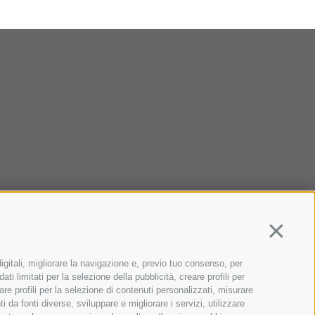
Continua
igitali, migliorare la navigazione e, previo tuo consenso, per
ti limitati per la selezione della pubblicità, creare profili per
zare profili per la selezione di contenuti personalizzati, misurare
da fonti diverse, sviluppare e migliorare i servizi, utilizzare