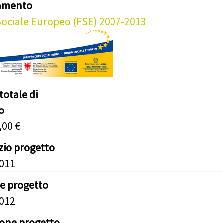
iamento
ociale Europeo (FSE) 2007-2013
totale di
o
,00 €
izio progetto
2011
ne progetto
2012
ione progetto