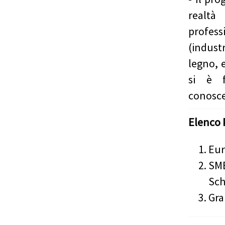
realtà
profess
(indust
legno, 
si è f
conosc
Elenco 
Eur
SMB
Sch
Gra