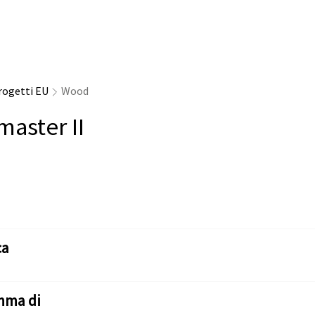
rogetti EU
Wood
master II
ca
mma di