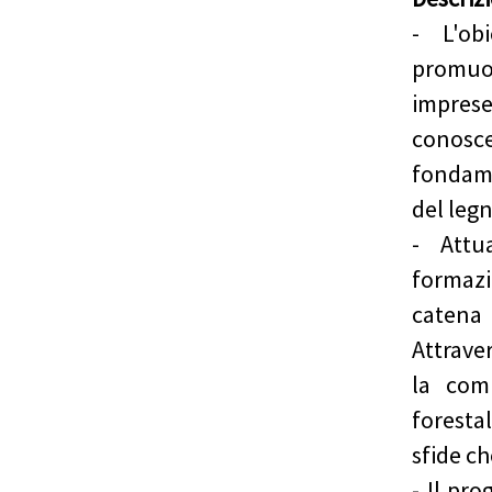
- L'ob
promuov
impres
conosc
fondame
del legn
- Attu
formaz
catena
Attrave
la comp
foresta
sfide ch
- Il pr