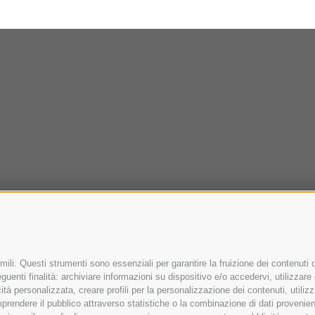
ili. Questi strumenti sono essenziali per garantire la fruizione dei contenuti d
uenti finalità: archiviare informazioni su dispositivo e/o accedervi, utilizzare da
icità personalizzata, creare profili per la personalizzazione dei contenuti, utiliz
rendere il pubblico attraverso statistiche o la combinazione di dati provenienti 