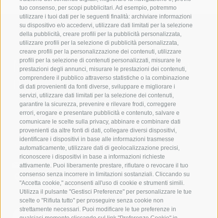
tuo consenso, per scopi pubblicitari. Ad esempio, potremmo
utilizzare i tuoi dati per le seguenti finalità: archiviare informazioni
su dispositivo e/o accedervi, utilizzare dati limitati per la selezione
della pubblicità, creare profili per la pubblicità personalizzata,
utilizzare profili per la selezione di pubblicità personalizzata,
creare profili per la personalizzazione dei contenuti, utilizzare
Mettetevi in contatto con
profili per la selezione di contenuti personalizzati, misurare le
prestazioni degli annunci, misurare le prestazioni dei contenuti,
noi
comprendere il pubblico attraverso statistiche o la combinazione
di dati provenienti da fonti diverse, sviluppare e migliorare i
servizi, utilizzare dati limitati per la selezione dei contenuti,
IDM Südtirol - Alto Adige
garantire la sicurezza, prevenire e rilevare frodi, correggere
errori, erogare e presentare pubblicità e contenuto, salvare e
T
+39 0471 094 000
comunicare le scelte sulla privacy, abbinare e combinare dati
info[at]idm-suedtirol.com
provenienti da altre fonti di dati, collegare diversi dispositivi,
identificare i dispositivi in base alle informazioni trasmesse
idm[at]pec.idm-suedtirol.com
automaticamente, utilizzare dati di geolocalizzazione precisi,
riconoscere i dispositivi in base a informazioni richieste
SCRIVICI
attivamente. Puoi liberamente prestare, rifiutare o revocare il tuo
consenso senza incorrere in limitazioni sostanziali. Cliccando su
DOVE SIAMO
"Accetta cookie," acconsenti all'uso di cookie e strumenti simili.
Utilizza il pulsante "Gestisci Preferenze" per personalizzare le tue
scelte o "Rifiuta tutto" per proseguire senza cookie non
strettamente necessari. Puoi modificare le tue preferenze in