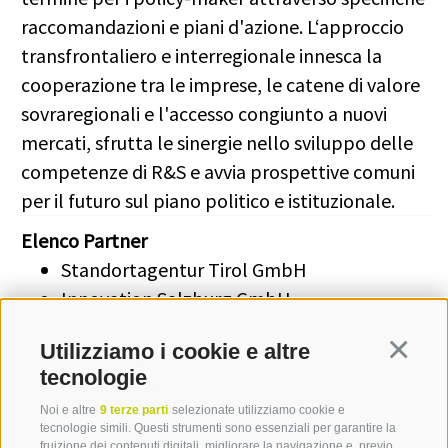
raccomandazioni e piani d'azione. L‘approccio
transfrontaliero e interregionale innesca la
cooperazione tra le imprese, le catene di valore
sovraregionali e l'accesso congiunto a nuovi
mercati, sfrutta le sinergie nello sviluppo delle
competenze di R&S e avvia prospettive comuni
per il futuro sul piano politico e istituzionale.
Elenco Partner
Standortagentur Tirol GmbH
Innovation Salzburg GmbH
Klimabündnis Tirol
Utilizziamo i cookie e altre
Continua
Energieagentur Tirol GmbH
tecnologie
Eurac Research
Noi e altre
9 terze parti
selezionate utilizziamo cookie e
tecnologie simili. Questi strumenti sono essenziali per garantire la
fruizione dei contenuti digitali, migliorare la navigazione e, previo