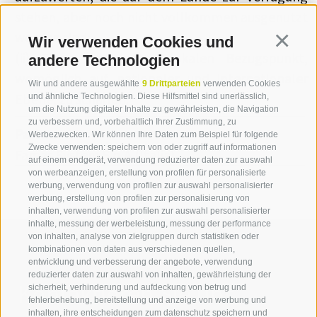
stehen, aber noch nicht vollkommen ausgenutzt
worden sind;
Wir verwenden Cookies und
Continua
(ii) Einen dauerhaften lokalen Bezugspunkt,
andere Technologien
womöglich auf nationaler und internationaler
Wir und andere ausgewählte
9 Drittparteien
verwenden Cookies
Ebene, zu schaffen.
und ähnliche Technologien. Diese Hilfsmittel sind unerlässlich,
um die Nutzung digitaler Inhalte zu gewährleisten, die Navigation
zu verbessern und, vorbehaltlich Ihrer Zustimmung, zu
Partner
Werbezwecken. Wir können Ihre Daten zum Beispiel für folgende
Zwecke verwenden: speichern von oder zugriff auf informationen
Famas System S.p.A (Italia)
auf einem endgerät, verwendung reduzierter daten zur auswahl
von werbeanzeigen, erstellung von profilen für personalisierte
werbung, verwendung von profilen zur auswahl personalisierter
werbung, erstellung von profilen zur personalisierung von
inhalten, verwendung von profilen zur auswahl personalisierter
inhalte, messung der werbeleistung, messung der performance
von inhalten, analyse von zielgruppen durch statistiken oder
kombinationen von daten aus verschiedenen quellen,
entwicklung und verbesserung der angebote, verwendung
reduzierter daten zur auswahl von inhalten, gewährleistung der
Kontaktieren Sie uns
sicherheit, verhinderung und aufdeckung von betrug und
fehlerbehebung, bereitstellung und anzeige von werbung und
inhalten, ihre entscheidungen zum datenschutz speichern und