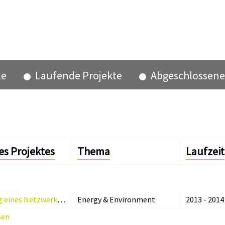
le
Laufende Projekte
Abgeschlossene
des Projektes
Thema
Laufzeit
Schaffung eines Netzwerkes zwischen den Akteuren der Forschung, Innovation und des produzierenden Gewerbes im Themenfeld „Energieeffizienz in Produktionsprozessen“ in der Provinz Bozen
Energy & Environment
2013 - 2014
sen