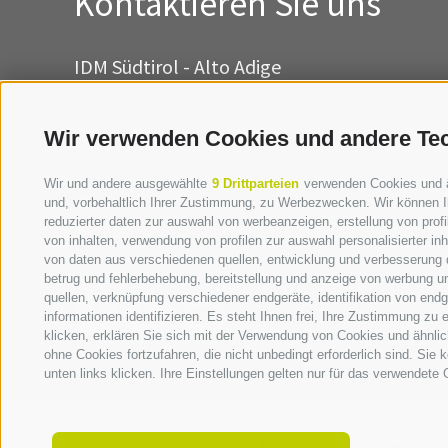
Kontaktieren Sie uns
IDM Südtirol - Alto Adige
T
+39 0471 094 000
info[at]idm-suedtirol.com
Wir verwenden Cookies und andere Te
idm[at]pec.idm-suedtirol.com
Wir und andere ausgewählte
9 Drittparteien
verwenden Cookies und ähn
SCHREIBEN SIE UNS!
und, vorbehaltlich Ihrer Zustimmung, zu Werbezwecken. Wir können I
reduzierter daten zur auswahl von werbeanzeigen, erstellung von profil
HIER FINDEN SIE UNS
von inhalten, verwendung von profilen zur auswahl personalisierter i
von daten aus verschiedenen quellen, entwicklung und verbesserung d
betrug und fehlerbehebung, bereitstellung und anzeige von werbung u
quellen, verknüpfung verschiedener endgeräte, identifikation von en
informationen identifizieren. Es steht Ihnen frei, Ihre Zustimmung zu
klicken, erklären Sie sich mit der Verwendung von Cookies und ähnli
ohne Cookies fortzufahren, die nicht unbedingt erforderlich sind. Sie
unten links klicken. Ihre Einstellungen gelten nur für das verwendete 
Rechnungsadresse:
Pfarr