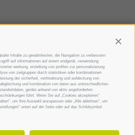
Continua
taler Inhalte zu gewährleisten, die Navigation zu verbessern
ugriff auf informationen auf einem endgerät, verwendung
sierter werbung, erstellung von profilen zur personalisierung
lyse von zielgruppen durch statistiken oder kombinationen
eistung der sicherheit, verhinderung und aufdeckung von
 abgleichung und kombination von daten aus unterschiedlichen
standortdaten, geräte anhand von aktiv angeforderten
Einschränkungen führt. Wenn Sie auf „Cookies akzeptieren"
walten", um Ihre Auswahl anzupassen oder „Alle ablehnen", um
instellungen" unten auf der Seite oder auf das Schildsymbol
ttungskapital 5.000.000 €