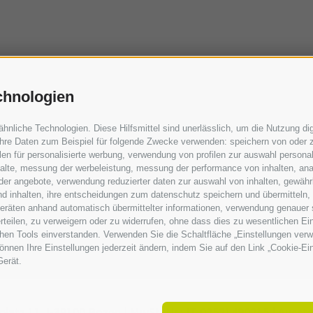
chnologien
liche Technologien. Diese Hilfsmittel sind unerlässlich, um die Nutzung digi
hre Daten zum Beispiel für folgende Zwecke verwenden: speichern von oder z
en für personalisierte werbung, verwendung von profilen zur auswahl personali
nhalte, messung der werbeleistung, messung der performance von inhalten, ana
er angebote, verwendung reduzierter daten zur auswahl von inhalten, gewährl
nd inhalten, ihre entscheidungen zum datenschutz speichern und übermitteln,
dgeräten anhand automatisch übermittelter informationen, verwendung genauer 
 erteilen, zu verweigern oder zu widerrufen, ohne dass dies zu wesentlichen 
chen Tools einverstanden. Verwenden Sie die Schaltfläche „Einstellungen ver
 können Ihre Einstellungen jederzeit ändern, indem Sie auf den Link „Cookie-E
Gerät.
platz 11,
I-
39100
Bozen |
MwSt. Nr.: IT 02521490215 |
Aussta