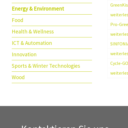
GreenKi
Energy & Environment
weiterle
Food
Pro-Gre
Health & Wellness
weiterle
ICT & Automation
SINFONI
weiterle
Innovation
Cycle-G
Sports & Winter Technologies
weiterle
Wood