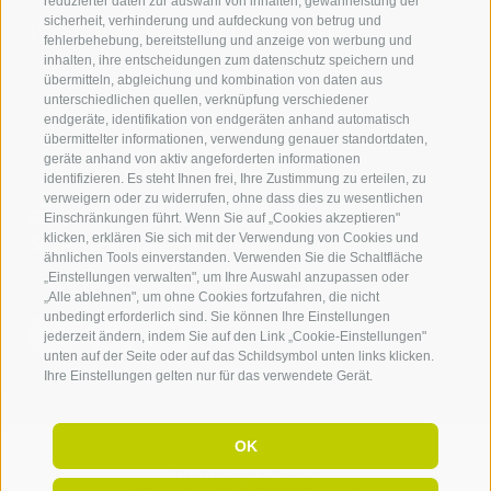
reduzierter daten zur auswahl von inhalten, gewährleistung der
Kontaktieren Sie uns
sicherheit, verhinderung und aufdeckung von betrug und
fehlerbehebung, bereitstellung und anzeige von werbung und
inhalten, ihre entscheidungen zum datenschutz speichern und
IDM Südtirol - Alto Adige
übermitteln, abgleichung und kombination von daten aus
unterschiedlichen quellen, verknüpfung verschiedener
T
+39 0471 094 000
endgeräte, identifikation von endgeräten anhand automatisch
info[at]idm-suedtirol.com
übermittelter informationen, verwendung genauer standortdaten,
geräte anhand von aktiv angeforderten informationen
idm[at]pec.idm-suedtirol.com
identifizieren. Es steht Ihnen frei, Ihre Zustimmung zu erteilen, zu
verweigern oder zu widerrufen, ohne dass dies zu wesentlichen
SCHREIBEN SIE UNS!
Einschränkungen führt. Wenn Sie auf „Cookies akzeptieren"
klicken, erklären Sie sich mit der Verwendung von Cookies und
HIER FINDEN SIE UNS
ähnlichen Tools einverstanden. Verwenden Sie die Schaltfläche
„Einstellungen verwalten", um Ihre Auswahl anzupassen oder
„Alle ablehnen", um ohne Cookies fortzufahren, die nicht
unbedingt erforderlich sind. Sie können Ihre Einstellungen
jederzeit ändern, indem Sie auf den Link „Cookie-Einstellungen"
unten auf der Seite oder auf das Schildsymbol unten links klicken.
Ihre Einstellungen gelten nur für das verwendete Gerät.
OK
Rechnungsadresse: