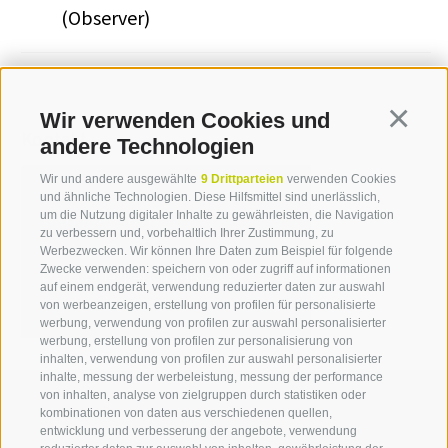
(Observer)
Wir verwenden Cookies und
Continua
Kontakt
andere Technologien
Wir und andere ausgewählte
9 Drittparteien
verwenden Cookies
und ähnliche Technologien. Diese Hilfsmittel sind unerlässlich,
Katja Glücker
um die Nutzung digitaler Inhalte zu gewährleisten, die Navigation
zu verbessern und, vorbehaltlich Ihrer Zustimmung, zu
T +39 0471 094 228
Werbezwecken. Wir können Ihre Daten zum Beispiel für folgende
Zwecke verwenden: speichern von oder zugriff auf informationen
katja.gluecker[at]idm-
auf einem endgerät, verwendung reduzierter daten zur auswahl
suedtirol.com
von werbeanzeigen, erstellung von profilen für personalisierte
werbung, verwendung von profilen zur auswahl personalisierter
werbung, erstellung von profilen zur personalisierung von
inhalten, verwendung von profilen zur auswahl personalisierter
inhalte, messung der werbeleistung, messung der performance
von inhalten, analyse von zielgruppen durch statistiken oder
kombinationen von daten aus verschiedenen quellen,
entwicklung und verbesserung der angebote, verwendung