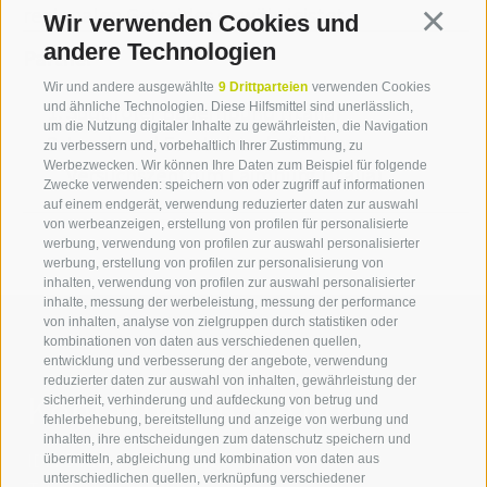
regionalen Getreides gewährleistet.
Wir verwenden Cookies und
Continua
andere Technologien
Partner
Wir und andere ausgewählte
9 Drittparteien
verwenden Cookies
Südtiroler Bauernbund (Italia)
und ähnliche Technologien. Diese Hilfsmittel sind unerlässlich,
um die Nutzung digitaler Inhalte zu gewährleisten, die Navigation
Land- und Forstwirtschaftliches
zu verbessern und, vorbehaltlich Ihrer Zustimmung, zu
Werbezwecken. Wir können Ihre Daten zum Beispiel für folgende
Versuchszentrum Laimburg (Italia)
Zwecke verwenden: speichern von oder zugriff auf informationen
auf einem endgerät, verwendung reduzierter daten zur auswahl
von werbeanzeigen, erstellung von profilen für personalisierte
werbung, verwendung von profilen zur auswahl personalisierter
werbung, erstellung von profilen zur personalisierung von
inhalten, verwendung von profilen zur auswahl personalisierter
inhalte, messung der werbeleistung, messung der performance
von inhalten, analyse von zielgruppen durch statistiken oder
kombinationen von daten aus verschiedenen quellen,
entwicklung und verbesserung der angebote, verwendung
reduzierter daten zur auswahl von inhalten, gewährleistung der
Kontaktieren Sie uns
sicherheit, verhinderung und aufdeckung von betrug und
fehlerbehebung, bereitstellung und anzeige von werbung und
inhalten, ihre entscheidungen zum datenschutz speichern und
IDM Südtirol - Alto Adige
übermitteln, abgleichung und kombination von daten aus
unterschiedlichen quellen, verknüpfung verschiedener