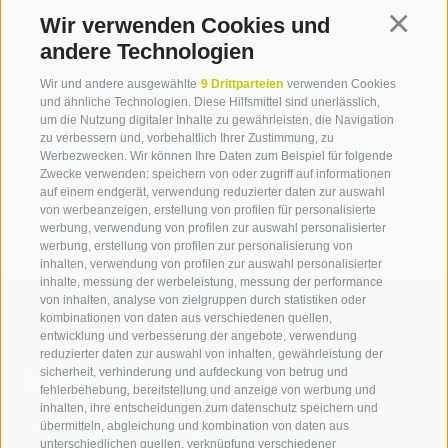
7. Region of Southern Denmark (Denmark)
Wir verwenden Cookies und
Continua
8. Regional Council of Auvergne (France)
andere Technologien
9. Flanders Innovation & Entrepreneurship
Wir und andere ausgewählte
9 Drittparteien
verwenden Cookies
(Belgium)
und ähnliche Technologien. Diese Hilfsmittel sind unerlässlich,
um die Nutzung digitaler Inhalte zu gewährleisten, die Navigation
10. North-East Regional Development Agency
zu verbessern und, vorbehaltlich Ihrer Zustimmung, zu
(Romania)
Werbezwecken. Wir können Ihre Daten zum Beispiel für folgende
Zwecke verwenden: speichern von oder zugriff auf informationen
11. Region Skåne (Sweden)
auf einem endgerät, verwendung reduzierter daten zur auswahl
von werbeanzeigen, erstellung von profilen für personalisierte
werbung, verwendung von profilen zur auswahl personalisierter
werbung, erstellung von profilen zur personalisierung von
inhalten, verwendung von profilen zur auswahl personalisierter
inhalte, messung der werbeleistung, messung der performance
von inhalten, analyse von zielgruppen durch statistiken oder
kombinationen von daten aus verschiedenen quellen,
entwicklung und verbesserung der angebote, verwendung
reduzierter daten zur auswahl von inhalten, gewährleistung der
Kontaktieren Sie uns
sicherheit, verhinderung und aufdeckung von betrug und
fehlerbehebung, bereitstellung und anzeige von werbung und
inhalten, ihre entscheidungen zum datenschutz speichern und
IDM Südtirol - Alto Adige
übermitteln, abgleichung und kombination von daten aus
unterschiedlichen quellen, verknüpfung verschiedener