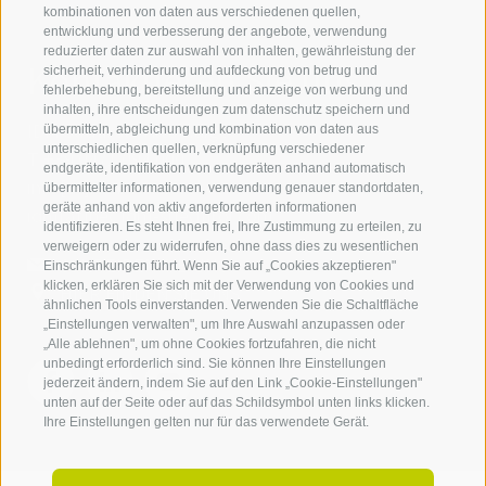
kombinationen von daten aus verschiedenen quellen,
entwicklung und verbesserung der angebote, verwendung
reduzierter daten zur auswahl von inhalten, gewährleistung der
Kontaktieren Sie uns
sicherheit, verhinderung und aufdeckung von betrug und
fehlerbehebung, bereitstellung und anzeige von werbung und
inhalten, ihre entscheidungen zum datenschutz speichern und
IDM Südtirol - Alto Adige
übermitteln, abgleichung und kombination von daten aus
unterschiedlichen quellen, verknüpfung verschiedener
T
+39 0471 094 000
endgeräte, identifikation von endgeräten anhand automatisch
info[at]idm-suedtirol.com
übermittelter informationen, verwendung genauer standortdaten,
geräte anhand von aktiv angeforderten informationen
idm[at]pec.idm-suedtirol.com
identifizieren. Es steht Ihnen frei, Ihre Zustimmung zu erteilen, zu
verweigern oder zu widerrufen, ohne dass dies zu wesentlichen
SCHREIBEN SIE UNS!
Einschränkungen führt. Wenn Sie auf „Cookies akzeptieren"
klicken, erklären Sie sich mit der Verwendung von Cookies und
HIER FINDEN SIE UNS
ähnlichen Tools einverstanden. Verwenden Sie die Schaltfläche
„Einstellungen verwalten", um Ihre Auswahl anzupassen oder
„Alle ablehnen", um ohne Cookies fortzufahren, die nicht
unbedingt erforderlich sind. Sie können Ihre Einstellungen
jederzeit ändern, indem Sie auf den Link „Cookie-Einstellungen"
unten auf der Seite oder auf das Schildsymbol unten links klicken.
Ihre Einstellungen gelten nur für das verwendete Gerät.