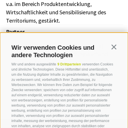
v.a. im Bereich Produktentwicklung,
Wirtschaftlichkeit und Sensibilisierung des
Territoriums, gestärkt.
Partner
Export Organisation Südtirol (Italia)
Wir verwenden Cookies und
Continua
Handels- und Dienstleistungsverband
andere Technologien
Südtirol (Italia)
Wir und andere ausgewählte
9 Drittparteien
verwenden Cookies
Land- und Forstwirtschaftliches
und ähnliche Technologien. Diese Hilfsmittel sind unerlässlich,
um die Nutzung digitaler Inhalte zu gewährleisten, die Navigation
Versuchszentrum Laimburg (Italia)
zu verbessern und, vorbehaltlich Ihrer Zustimmung, zu
Werbezwecken. Wir können Ihre Daten zum Beispiel für folgende
Südtiroler Bauernbund (Italia)
Zwecke verwenden: speichern von oder zugriff auf informationen
auf einem endgerät, verwendung reduzierter daten zur auswahl
von werbeanzeigen, erstellung von profilen für personalisierte
werbung, verwendung von profilen zur auswahl personalisierter
werbung, erstellung von profilen zur personalisierung von
inhalten, verwendung von profilen zur auswahl personalisierter
inhalte, messung der werbeleistung, messung der performance
von inhalten, analyse von zielgruppen durch statistiken oder