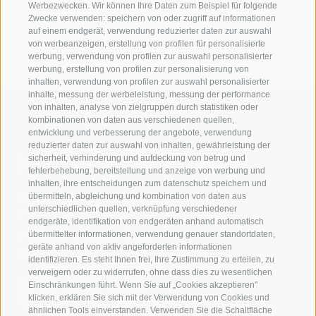
Werbezwecken. Wir können Ihre Daten zum Beispiel für folgende
Regio Im Walgau
Zwecke verwenden: speichern von oder zugriff auf informationen
auf einem endgerät, verwendung reduzierter daten zur auswahl
von werbeanzeigen, erstellung von profilen für personalisierte
werbung, verwendung von profilen zur auswahl personalisierter
werbung, erstellung von profilen zur personalisierung von
inhalten, verwendung von profilen zur auswahl personalisierter
inhalte, messung der werbeleistung, messung der performance
von inhalten, analyse von zielgruppen durch statistiken oder
kombinationen von daten aus verschiedenen quellen,
entwicklung und verbesserung der angebote, verwendung
reduzierter daten zur auswahl von inhalten, gewährleistung der
Kontaktieren Sie uns
sicherheit, verhinderung und aufdeckung von betrug und
fehlerbehebung, bereitstellung und anzeige von werbung und
inhalten, ihre entscheidungen zum datenschutz speichern und
IDM Südtirol - Alto Adige
übermitteln, abgleichung und kombination von daten aus
unterschiedlichen quellen, verknüpfung verschiedener
T
+39 0471 094 000
endgeräte, identifikation von endgeräten anhand automatisch
info[at]idm-suedtirol.com
übermittelter informationen, verwendung genauer standortdaten,
geräte anhand von aktiv angeforderten informationen
idm[at]pec.idm-suedtirol.com
identifizieren. Es steht Ihnen frei, Ihre Zustimmung zu erteilen, zu
verweigern oder zu widerrufen, ohne dass dies zu wesentlichen
SCHREIBEN SIE UNS!
Einschränkungen führt. Wenn Sie auf „Cookies akzeptieren"
klicken, erklären Sie sich mit der Verwendung von Cookies und
HIER FINDEN SIE UNS
ähnlichen Tools einverstanden. Verwenden Sie die Schaltfläche