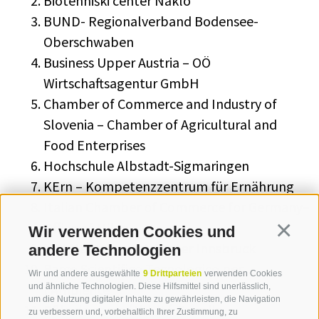
Biotehniški center Naklo
BUND- Regionalverband Bodensee-
Oberschwaben
Business Upper Austria – OÖ
Wirtschaftsagentur GmbH
Chamber of Commerce and Industry of
Slovenia – Chamber of Agricultural and
Food Enterprises
Hochschule Albstadt-Sigmaringen
KErn – Kompetenzzentrum für Ernährung
Italian Chamber of Commerce for Germany–
Office of Milan
Wir verwenden Cookies und
Continua
MCI Management Center Innsbruck
andere Technologien
Parco Scientifico Tecnologico per
Wir und andere ausgewählte
9 Drittparteien
verwenden Cookies
l'Ambiente
und ähnliche Technologien. Diese Hilfsmittel sind unerlässlich,
um die Nutzung digitaler Inhalte zu gewährleisten, die Navigation
Pôle de compétitivité Terralia
zu verbessern und, vorbehaltlich Ihrer Zustimmung, zu