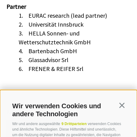
Partner
1.
EURAC research (lead partner)
2.
Universität Innsbruck
3.
HELLA Sonnen- und
Wetterschutztechnik GmbH
4.
Bartenbach GmbH
5.
Glassadvisor Srl
6.
FRENER & REIFER Srl
Wir verwenden Cookies und
Continua
Kontakt
andere Technologien
Wir und andere ausgewählte
9 Drittparteien
verwenden Cookies
und ähnliche Technologien. Diese Hilfsmittel sind unerlässlich,
Katja Glücker
um die Nutzung digitaler Inhalte zu gewährleisten, die Navigation