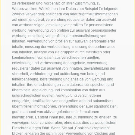
zu verbessern und, vorbehaltlich Ihrer Zustimmung, zu
T +39 0471 094 228
Werbezwecken. Wir können Ihre Daten zum Beispiel für folgende
Zwecke verwenden: speichern von oder zugriff auf informationen
katja.gluecker[at]idm-
auf einem endgerät, verwendung reduzierter daten zur auswahl
suedtirol.com
von werbeanzeigen, erstellung von profilen für personalisierte
werbung, verwendung von profilen zur auswahl personalisierter
werbung, erstellung von profilen zur personalisierung von
inhalten, verwendung von profilen zur auswahl personalisierter
inhalte, messung der werbeleistung, messung der performance
von inhalten, analyse von zielgruppen durch statistiken oder
kombinationen von daten aus verschiedenen quellen,
entwicklung und verbesserung der angebote, verwendung
reduzierter daten zur auswahl von inhalten, gewährleistung der
Kontaktieren Sie uns
sicherheit, verhinderung und aufdeckung von betrug und
fehlerbehebung, bereitstellung und anzeige von werbung und
inhalten, ihre entscheidungen zum datenschutz speichern und
IDM Südtirol - Alto Adige
übermitteln, abgleichung und kombination von daten aus
unterschiedlichen quellen, verknüpfung verschiedener
T
+39 0471 094 000
endgeräte, identifikation von endgeräten anhand automatisch
info[at]idm-suedtirol.com
übermittelter informationen, verwendung genauer standortdaten,
geräte anhand von aktiv angeforderten informationen
idm[at]pec.idm-suedtirol.com
identifizieren. Es steht Ihnen frei, Ihre Zustimmung zu erteilen, zu
verweigern oder zu widerrufen, ohne dass dies zu wesentlichen
SCHREIBEN SIE UNS!
Einschränkungen führt. Wenn Sie auf „Cookies akzeptieren"
klicken, erklären Sie sich mit der Verwendung von Cookies und