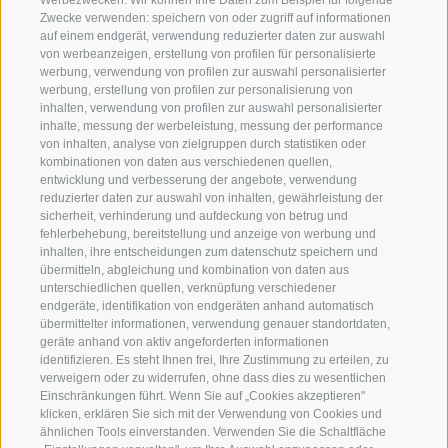
Werbezwecken. Wir können Ihre Daten zum Beispiel für folgende
Zwecke verwenden: speichern von oder zugriff auf informationen
Gemeinde Bozen (Italien)
auf einem endgerät, verwendung reduzierter daten zur auswahl
von werbeanzeigen, erstellung von profilen für personalisierte
werbung, verwendung von profilen zur auswahl personalisierter
werbung, erstellung von profilen zur personalisierung von
inhalten, verwendung von profilen zur auswahl personalisierter
inhalte, messung der werbeleistung, messung der performance
von inhalten, analyse von zielgruppen durch statistiken oder
kombinationen von daten aus verschiedenen quellen,
entwicklung und verbesserung der angebote, verwendung
reduzierter daten zur auswahl von inhalten, gewährleistung der
Kontaktieren Sie uns
sicherheit, verhinderung und aufdeckung von betrug und
fehlerbehebung, bereitstellung und anzeige von werbung und
inhalten, ihre entscheidungen zum datenschutz speichern und
IDM Südtirol - Alto Adige
übermitteln, abgleichung und kombination von daten aus
unterschiedlichen quellen, verknüpfung verschiedener
T
+39 0471 094 000
endgeräte, identifikation von endgeräten anhand automatisch
info[at]idm-suedtirol.com
übermittelter informationen, verwendung genauer standortdaten,
geräte anhand von aktiv angeforderten informationen
idm[at]pec.idm-suedtirol.com
identifizieren. Es steht Ihnen frei, Ihre Zustimmung zu erteilen, zu
verweigern oder zu widerrufen, ohne dass dies zu wesentlichen
SCHREIBEN SIE UNS!
Einschränkungen führt. Wenn Sie auf „Cookies akzeptieren"
klicken, erklären Sie sich mit der Verwendung von Cookies und
HIER FINDEN SIE UNS
ähnlichen Tools einverstanden. Verwenden Sie die Schaltfläche