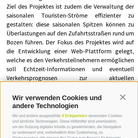
Ziel des Projektes ist zudem die Verwaltung der
saisonalen Touristen-Ströme effizienter zu
gestalten: diese saisonalen Spitzen können zu
Überlastungen auf den Zufahrtsstraßen rund um
Bozen führen. Der Fokus des Projektes wird auf
die Entwicklung einer Web-Plattform gelegt,
welche es den Verkehrsteilnehmern ermöglichen
soll Echtzeit-Informationen und eventuell
Verkehrsprognosen zur aktuellen
Verkehrssituation in Entsprechung zu den Access
Points der Hauptstraßen Bozens zu erhalten.
Wir verwenden Cookies und
Continua
Dies wird durch die Nutzung neuster, auf dem
andere Technologien
Markt verfügbarer Kommunikations-und On-
Wir und andere ausgewählte
9 Drittparteien
verwenden Cookies
Board-Technologien ermöglicht.
und ähnliche Technologien. Diese Hilfsmittel sind unerlässlich,
um die Nutzung digitaler Inhalte zu gewährleisten, die Navigation
zu verbessern und, vorbehaltlich Ihrer Zustimmung, zu
Partner