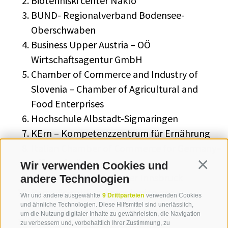
Biotehniški center Naklo
BUND- Regionalverband Bodensee-
Oberschwaben
Business Upper Austria – OÖ
Wirtschaftsagentur GmbH
Chamber of Commerce and Industry of
Slovenia – Chamber of Agricultural and
Food Enterprises
Hochschule Albstadt-Sigmaringen
KErn – Kompetenzzentrum für Ernährung
Italian Chamber of Commerce for Germany–
Office of Milan
Wir verwenden Cookies und
Continua
MCI Management Center Innsbruck
andere Technologien
Parco Scientifico Tecnologico per
Wir und andere ausgewählte
9 Drittparteien
verwenden Cookies
l'Ambiente
und ähnliche Technologien. Diese Hilfsmittel sind unerlässlich,
um die Nutzung digitaler Inhalte zu gewährleisten, die Navigation
Pôle de compétitivité Terralia
zu verbessern und, vorbehaltlich Ihrer Zustimmung, zu