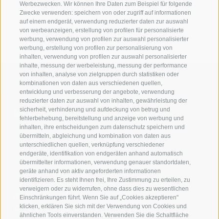
Werbezwecken. Wir können Ihre Daten zum Beispiel für folgende
Regio Im Walgau
Zwecke verwenden: speichern von oder zugriff auf informationen
auf einem endgerät, verwendung reduzierter daten zur auswahl
von werbeanzeigen, erstellung von profilen für personalisierte
werbung, verwendung von profilen zur auswahl personalisierter
werbung, erstellung von profilen zur personalisierung von
inhalten, verwendung von profilen zur auswahl personalisierter
inhalte, messung der werbeleistung, messung der performance
von inhalten, analyse von zielgruppen durch statistiken oder
kombinationen von daten aus verschiedenen quellen,
entwicklung und verbesserung der angebote, verwendung
reduzierter daten zur auswahl von inhalten, gewährleistung der
Kontaktieren Sie uns
sicherheit, verhinderung und aufdeckung von betrug und
fehlerbehebung, bereitstellung und anzeige von werbung und
inhalten, ihre entscheidungen zum datenschutz speichern und
IDM Südtirol - Alto Adige
übermitteln, abgleichung und kombination von daten aus
unterschiedlichen quellen, verknüpfung verschiedener
T
+39 0471 094 000
endgeräte, identifikation von endgeräten anhand automatisch
info[at]idm-suedtirol.com
übermittelter informationen, verwendung genauer standortdaten,
geräte anhand von aktiv angeforderten informationen
idm[at]pec.idm-suedtirol.com
identifizieren. Es steht Ihnen frei, Ihre Zustimmung zu erteilen, zu
verweigern oder zu widerrufen, ohne dass dies zu wesentlichen
SCHREIBEN SIE UNS!
Einschränkungen führt. Wenn Sie auf „Cookies akzeptieren"
klicken, erklären Sie sich mit der Verwendung von Cookies und
HIER FINDEN SIE UNS
ähnlichen Tools einverstanden. Verwenden Sie die Schaltfläche