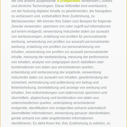
Wir und andere ausgewählte
9 Drittparteien
verwenden Cookies
Liceo "Toniolo" (Italia)
und ähnliche Technologien. Diese Hilfsmittel sind unerlässlich,
um die Nutzung digitaler Inhalte zu gewährleisten, die Navigation
Liceo Scientifico "Rainerum" (Italia)
zu verbessern und, vorbehaltlich Ihrer Zustimmung, zu
Werbezwecken. Wir können Ihre Daten zum Beispiel für folgende
ITC "La Villa" (Italia)
Zwecke verwenden: speichern von oder zugriff auf informationen
auf einem endgerät, verwendung reduzierter daten zur auswahl
von werbeanzeigen, erstellung von profilen für personalisierte
werbung, verwendung von profilen zur auswahl personalisierter
werbung, erstellung von profilen zur personalisierung von
inhalten, verwendung von profilen zur auswahl personalisierter
inhalte, messung der werbeleistung, messung der performance
von inhalten, analyse von zielgruppen durch statistiken oder
kombinationen von daten aus verschiedenen quellen,
entwicklung und verbesserung der angebote, verwendung
reduzierter daten zur auswahl von inhalten, gewährleistung der
Kontaktieren Sie uns
sicherheit, verhinderung und aufdeckung von betrug und
fehlerbehebung, bereitstellung und anzeige von werbung und
inhalten, ihre entscheidungen zum datenschutz speichern und
IDM Südtirol - Alto Adige
übermitteln, abgleichung und kombination von daten aus
unterschiedlichen quellen, verknüpfung verschiedener
T
+39 0471 094 000
endgeräte, identifikation von endgeräten anhand automatisch
info[at]idm-suedtirol.com
übermittelter informationen, verwendung genauer standortdaten,
geräte anhand von aktiv angeforderten informationen
idm[at]pec.idm-suedtirol.com
identifizieren. Es steht Ihnen frei, Ihre Zustimmung zu erteilen, zu