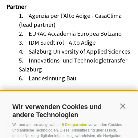
Partner
1.
Agenzia per l'Alto Adige - CasaClima
(lead partner)
2.
EURAC Accademia Europea Bolzano
3.
IDM Suedtirol - Alto Adige
4.
Salzburg University of Applied Sciences
5.
Innovations- und Technologietransfer
Salzburg
6.
Landesinnung Bau
Wir verwenden Cookies und
Continua
Kontakt
andere Technologien
Wir und andere ausgewählte
9 Drittparteien
verwenden Cookies
und ähnliche Technologien. Diese Hilfsmittel sind unerlässlich,
Katja Glücker
um die Nutzung digitaler Inhalte zu gewährleisten, die Navigation