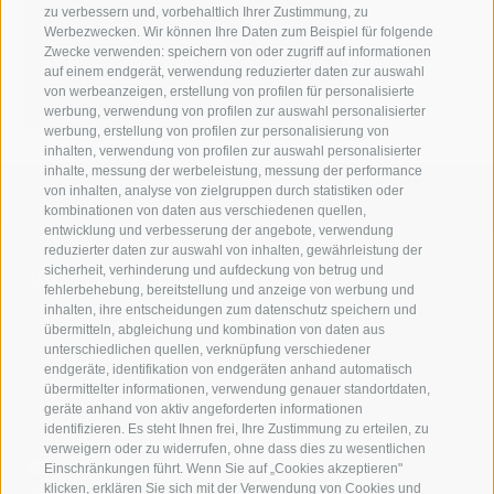
zu verbessern und, vorbehaltlich Ihrer Zustimmung, zu
T +39 0471 094 228
Werbezwecken. Wir können Ihre Daten zum Beispiel für folgende
Zwecke verwenden: speichern von oder zugriff auf informationen
katja.gluecker[at]idm-
auf einem endgerät, verwendung reduzierter daten zur auswahl
suedtirol.com
von werbeanzeigen, erstellung von profilen für personalisierte
werbung, verwendung von profilen zur auswahl personalisierter
werbung, erstellung von profilen zur personalisierung von
inhalten, verwendung von profilen zur auswahl personalisierter
inhalte, messung der werbeleistung, messung der performance
von inhalten, analyse von zielgruppen durch statistiken oder
kombinationen von daten aus verschiedenen quellen,
entwicklung und verbesserung der angebote, verwendung
reduzierter daten zur auswahl von inhalten, gewährleistung der
Kontaktieren Sie uns
sicherheit, verhinderung und aufdeckung von betrug und
fehlerbehebung, bereitstellung und anzeige von werbung und
inhalten, ihre entscheidungen zum datenschutz speichern und
IDM Südtirol - Alto Adige
übermitteln, abgleichung und kombination von daten aus
unterschiedlichen quellen, verknüpfung verschiedener
T
+39 0471 094 000
endgeräte, identifikation von endgeräten anhand automatisch
info[at]idm-suedtirol.com
übermittelter informationen, verwendung genauer standortdaten,
geräte anhand von aktiv angeforderten informationen
idm[at]pec.idm-suedtirol.com
identifizieren. Es steht Ihnen frei, Ihre Zustimmung zu erteilen, zu
verweigern oder zu widerrufen, ohne dass dies zu wesentlichen
SCHREIBEN SIE UNS!
Einschränkungen führt. Wenn Sie auf „Cookies akzeptieren"
klicken, erklären Sie sich mit der Verwendung von Cookies und