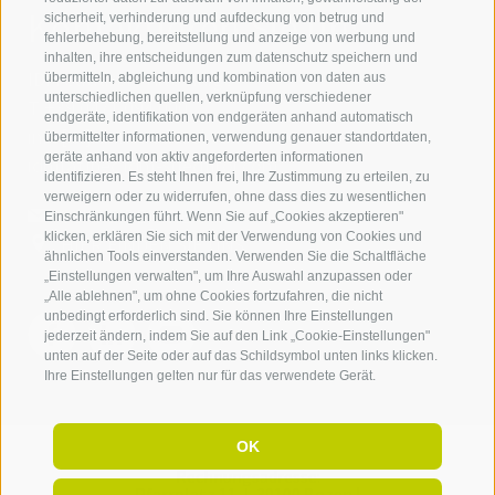
Kontaktieren Sie uns
sicherheit, verhinderung und aufdeckung von betrug und
fehlerbehebung, bereitstellung und anzeige von werbung und
inhalten, ihre entscheidungen zum datenschutz speichern und
IDM Südtirol - Alto Adige
übermitteln, abgleichung und kombination von daten aus
unterschiedlichen quellen, verknüpfung verschiedener
T
+39 0471 094 000
endgeräte, identifikation von endgeräten anhand automatisch
info[at]idm-suedtirol.com
übermittelter informationen, verwendung genauer standortdaten,
geräte anhand von aktiv angeforderten informationen
idm[at]pec.idm-suedtirol.com
identifizieren. Es steht Ihnen frei, Ihre Zustimmung zu erteilen, zu
verweigern oder zu widerrufen, ohne dass dies zu wesentlichen
SCHREIBEN SIE UNS!
Einschränkungen führt. Wenn Sie auf „Cookies akzeptieren"
klicken, erklären Sie sich mit der Verwendung von Cookies und
HIER FINDEN SIE UNS
ähnlichen Tools einverstanden. Verwenden Sie die Schaltfläche
„Einstellungen verwalten", um Ihre Auswahl anzupassen oder
„Alle ablehnen", um ohne Cookies fortzufahren, die nicht
unbedingt erforderlich sind. Sie können Ihre Einstellungen
jederzeit ändern, indem Sie auf den Link „Cookie-Einstellungen"
unten auf der Seite oder auf das Schildsymbol unten links klicken.
Ihre Einstellungen gelten nur für das verwendete Gerät.
OK
Rechnungsadresse:
Pfarrplatz 11,
I-
39100
Bozen |