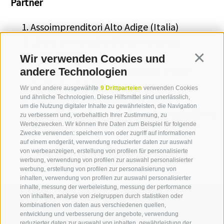
Partner
Assoimprenditori Alto Adige (Italia)
Libera Università di Bolzano (Italia)
Eurac (Italia)
Wir verwenden Cookies und
Continua
Unione Agricoltori e Coltivatori Diretti
andere Technologien
Sudtirolesi (Italia)
Wir und andere ausgewählte
9 Drittparteien
verwenden Cookies
LVH Bildung & Service Gen (Italia)
und ähnliche Technologien. Diese Hilfsmittel sind unerlässlich,
um die Nutzung digitaler Inhalte zu gewährleisten, die Navigation
Agenzia per l'Energia Alto Adige - CasaClima
zu verbessern und, vorbehaltlich Ihrer Zustimmung, zu
Werbezwecken. Wir können Ihre Daten zum Beispiel für folgende
(Italia)
Zwecke verwenden: speichern von oder zugriff auf informationen
auf einem endgerät, verwendung reduzierter daten zur auswahl
von werbeanzeigen, erstellung von profilen für personalisierte
werbung, verwendung von profilen zur auswahl personalisierter
werbung, erstellung von profilen zur personalisierung von
inhalten, verwendung von profilen zur auswahl personalisierter
inhalte, messung der werbeleistung, messung der performance
von inhalten, analyse von zielgruppen durch statistiken oder
kombinationen von daten aus verschiedenen quellen,
entwicklung und verbesserung der angebote, verwendung
reduzierter daten zur auswahl von inhalten, gewährleistung der