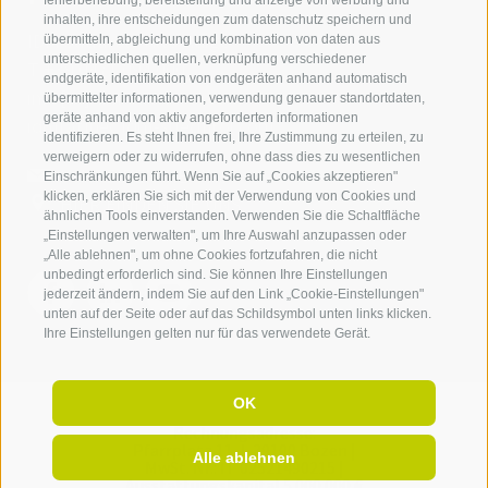
fehlerbehebung, bereitstellung und anzeige von werbung und
inhalten, ihre entscheidungen zum datenschutz speichern und
IDM Südtirol - Alto Adige
übermitteln, abgleichung und kombination von daten aus
unterschiedlichen quellen, verknüpfung verschiedener
T
+39 0471 094 000
endgeräte, identifikation von endgeräten anhand automatisch
info[at]idm-suedtirol.com
übermittelter informationen, verwendung genauer standortdaten,
geräte anhand von aktiv angeforderten informationen
idm[at]pec.idm-suedtirol.com
identifizieren. Es steht Ihnen frei, Ihre Zustimmung zu erteilen, zu
verweigern oder zu widerrufen, ohne dass dies zu wesentlichen
SCHREIBEN SIE UNS!
Einschränkungen führt. Wenn Sie auf „Cookies akzeptieren"
klicken, erklären Sie sich mit der Verwendung von Cookies und
HIER FINDEN SIE UNS
ähnlichen Tools einverstanden. Verwenden Sie die Schaltfläche
„Einstellungen verwalten", um Ihre Auswahl anzupassen oder
„Alle ablehnen", um ohne Cookies fortzufahren, die nicht
unbedingt erforderlich sind. Sie können Ihre Einstellungen
jederzeit ändern, indem Sie auf den Link „Cookie-Einstellungen"
unten auf der Seite oder auf das Schildsymbol unten links klicken.
Ihre Einstellungen gelten nur für das verwendete Gerät.
OK
Rechnungsadresse:
Pfarrplatz 11,
I-
39100
Bozen |
Alle ablehnen
MwSt. Nr.: IT 02521490215 |
Ausstattungskapital 5.000.000 €