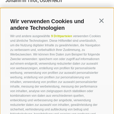
Johann in Tirol, Österreich
Wir verwenden Cookies und
Continua
Kontakt
andere Technologien
Wir und andere ausgewählte
9 Drittparteien
verwenden Cookies
und ähnliche Technologien. Diese Hilfsmittel sind unerlässlich,
Sabine Schnarf
um die Nutzung digitaler Inhalte zu gewährleisten, die Navigation
zu verbessern und, vorbehaltlich Ihrer Zustimmung, zu
T +39 0471 094 233
Werbezwecken. Wir können Ihre Daten zum Beispiel für folgende
Zwecke verwenden: speichern von oder zugriff auf informationen
sabine.schnarf[at]idm-
auf einem endgerät, verwendung reduzierter daten zur auswahl
suedtirol.com
von werbeanzeigen, erstellung von profilen für personalisierte
werbung, verwendung von profilen zur auswahl personalisierter
werbung, erstellung von profilen zur personalisierung von
inhalten, verwendung von profilen zur auswahl personalisierter
inhalte, messung der werbeleistung, messung der performance
von inhalten, analyse von zielgruppen durch statistiken oder
kombinationen von daten aus verschiedenen quellen,
entwicklung und verbesserung der angebote, verwendung
reduzierter daten zur auswahl von inhalten, gewährleistung der
Kontaktieren Sie uns
sicherheit, verhinderung und aufdeckung von betrug und