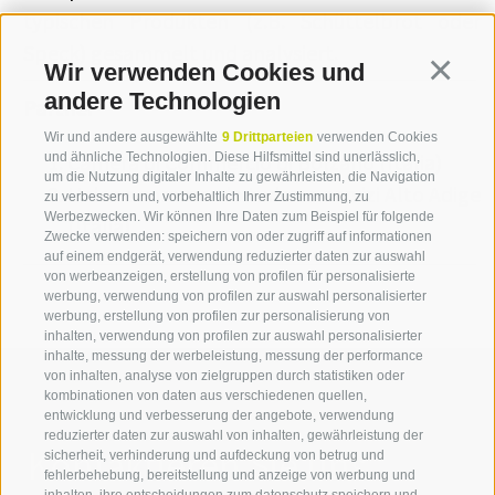
typischen Produkten (z.B. Schüttelbrot oder
Speck) gesammelt und analysiert.
Wir verwenden Cookies und
Continua
andere Technologien
Partner
Wir und andere ausgewählte
9 Drittparteien
verwenden Cookies
Camera di Commercio di Bolzano (Italia)
und ähnliche Technologien. Diese Hilfsmittel sind unerlässlich,
um die Nutzung digitaler Inhalte zu gewährleisten, die Navigation
Unione commercio turismo servizi Alto Adige
zu verbessern und, vorbehaltlich Ihrer Zustimmung, zu
Werbezwecken. Wir können Ihre Daten zum Beispiel für folgende
(Italia)
Zwecke verwenden: speichern von oder zugriff auf informationen
auf einem endgerät, verwendung reduzierter daten zur auswahl
von werbeanzeigen, erstellung von profilen für personalisierte
werbung, verwendung von profilen zur auswahl personalisierter
werbung, erstellung von profilen zur personalisierung von
inhalten, verwendung von profilen zur auswahl personalisierter
inhalte, messung der werbeleistung, messung der performance
von inhalten, analyse von zielgruppen durch statistiken oder
kombinationen von daten aus verschiedenen quellen,
entwicklung und verbesserung der angebote, verwendung
reduzierter daten zur auswahl von inhalten, gewährleistung der
Kontaktieren Sie uns
sicherheit, verhinderung und aufdeckung von betrug und
fehlerbehebung, bereitstellung und anzeige von werbung und