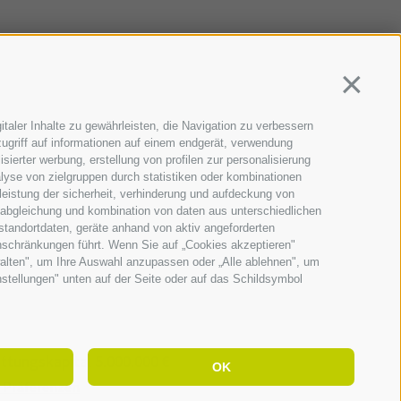
Continua
taler Inhalte zu gewährleisten, die Navigation zu verbessern
ugriff auf informationen auf einem endgerät, verwendung
sierter werbung, erstellung von profilen zur personalisierung
lyse von zielgruppen durch statistiken oder kombinationen
eistung der sicherheit, verhinderung und aufdeckung von
 abgleichung und kombination von daten aus unterschiedlichen
standortdaten, geräte anhand von aktiv angeforderten
Einschränkungen führt. Wenn Sie auf „Cookies akzeptieren"
walten", um Ihre Auswahl anzupassen oder „Alle ablehnen", um
instellungen" unten auf der Seite oder auf das Schildsymbol
ttungskapital 5.000.000 €
OK
 Präferenzen