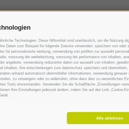
chnologien
liche Technologien. Diese Hilfsmittel sind unerlässlich, um die Nutzung digi
hre Daten zum Beispiel für folgende Zwecke verwenden: speichern von oder z
en für personalisierte werbung, verwendung von profilen zur auswahl personali
nhalte, messung der werbeleistung, messung der performance von inhalten, ana
er angebote, verwendung reduzierter daten zur auswahl von inhalten, gewährl
nd inhalten, ihre entscheidungen zum datenschutz speichern und übermitteln,
dgeräten anhand automatisch übermittelter informationen, verwendung genauer 
 erteilen, zu verweigern oder zu widerrufen, ohne dass dies zu wesentlichen 
chen Tools einverstanden. Verwenden Sie die Schaltfläche „Einstellungen ver
 können Ihre Einstellungen jederzeit ändern, indem Sie auf den Link „Cookie-E
Gerät.
platz 11,
I-
39100
Bozen |
MwSt. Nr.: IT 02521490215 |
Aussta
Alle ablehnen
Impressum
Sitemap
Cookie-Richtlinie
Privacy
Cookie