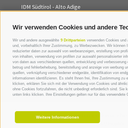
IDM Südtirol - Alto Adige
T
+39 0471 094 000
info[at]idm-suedtirol.com
Wir verwenden Cookies und andere Te
idm[at]pec.idm-suedtirol.com
Wir und andere ausgewählte
9 Drittparteien
verwenden Cookies und ähn
SCHREIBEN SIE UNS!
und, vorbehaltlich Ihrer Zustimmung, zu Werbezwecken. Wir können I
reduzierter daten zur auswahl von werbeanzeigen, erstellung von profil
HIER FINDEN SIE UNS
von inhalten, verwendung von profilen zur auswahl personalisierter i
von daten aus verschiedenen quellen, entwicklung und verbesserung d
betrug und fehlerbehebung, bereitstellung und anzeige von werbung u
quellen, verknüpfung verschiedener endgeräte, identifikation von en
informationen identifizieren. Es steht Ihnen frei, Ihre Zustimmung zu
klicken, erklären Sie sich mit der Verwendung von Cookies und ähnli
ohne Cookies fortzufahren, die nicht unbedingt erforderlich sind. Sie
unten links klicken. Ihre Einstellungen gelten nur für das verwendete 
Rechnungsadresse:
Pfarr
Weitere Informationen
EU Projekte