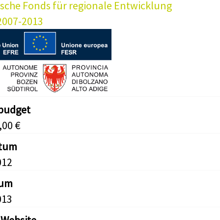
sche Fonds für regionale Entwicklung
2007-2013
tbudget
,00 €
atum
012
tum
013