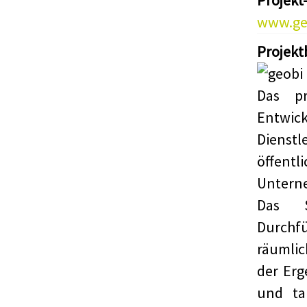
Projekt
www.ge
Projekt
Das pr
Entwi
Dienst
öffen
Untern
Das S
Durch
räumlic
der Erg
und tab